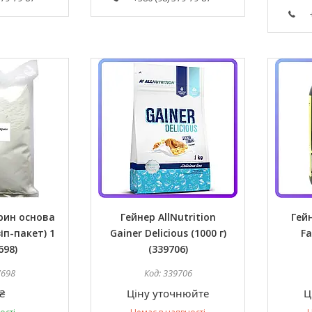
рин основа
Гейнер AllNutrition
Гейн
іп-пакет) 1
Gainer Delicious (1000 г)
Fa
698)
(339706)
7698
339706
₴
Ціну уточнюйте
Ц