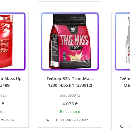
ab Mass Up
Гейнер BSN True-Mass
Гейн
33489)
1200 (4,65 кг) (333912)
Mas
3489
333912
 ₴
4 078 ₴
ості
В наявності
379-79-87
+380 (98) 379-79-87