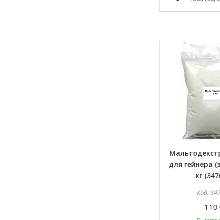
Мальтодекст
для гейнера (з
кг (347
34
110 