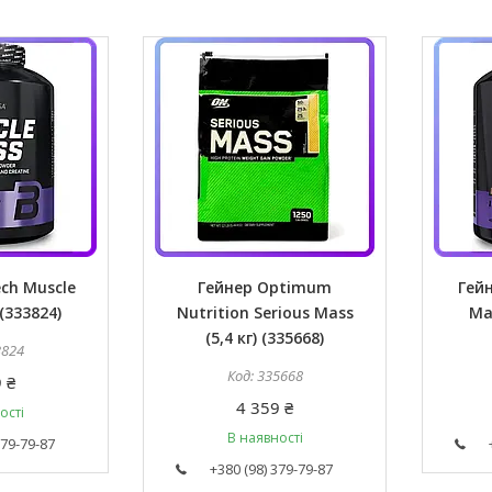
ch Muscle
Гейнер Optimum
Гей
 (333824)
Nutrition Serious Mass
Mas
(5,4 кг) (335668)
3824
335668
 ₴
4 359 ₴
ості
В наявності
379-79-87
+380 (98) 379-79-87