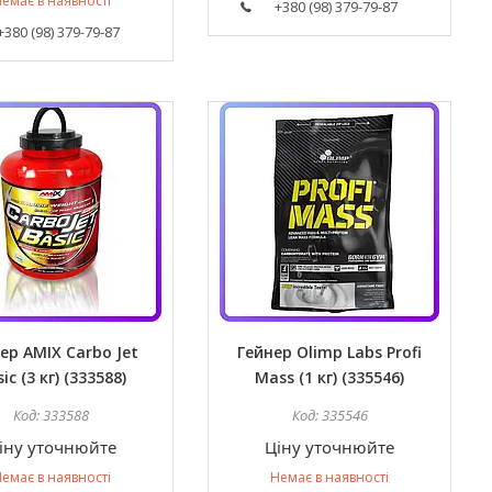
емає в наявності
+380 (98) 379-79-87
+380 (98) 379-79-87
ер AMIX Carbo Jet
Гейнер Olimp Labs Profi
ic (3 кг) (333588)
Mass (1 кг) (335546)
333588
335546
іну уточнюйте
Ціну уточнюйте
емає в наявності
Немає в наявності