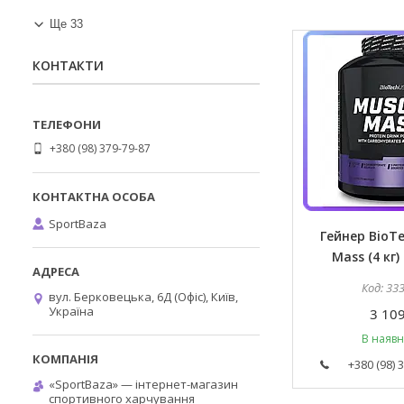
Ще 33
КОНТАКТИ
+380 (98) 379-79-87
SportBaza
Гейнер BioTe
Mass (4 кг)
33
вул. Берковецька, 6Д (Офіс), Київ,
Україна
3 109
В наявн
+380 (98) 
«SportBaza» — інтернет-магазин
спортивного харчування