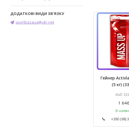
sportbazaua@ukr.net
Гейнер Activl
(5 кг) (3
33
1 646
В наявн
+380 (98) 