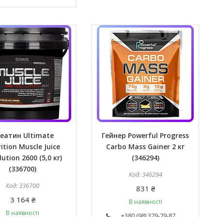
еатин Ultimate
Гейнер Powerful Progress
ition Muscle Juice
Carbo Mass Gainer 2 кг
ution 2600 (5,0 кг)
(346294)
(336700)
346294
336700
831 ₴
3 164 ₴
В наявності
В наявності
+380 (98) 379-79-87