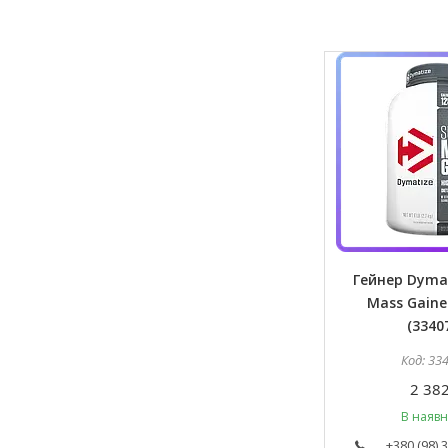
Гейнер Dymat
Mass Gainer
(3340
33
2 382
В наявн
+380 (98) 