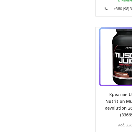
В наявн
+380 (98) 
Креатин U
Nutrition Mu
Revolution 26
(3366
33