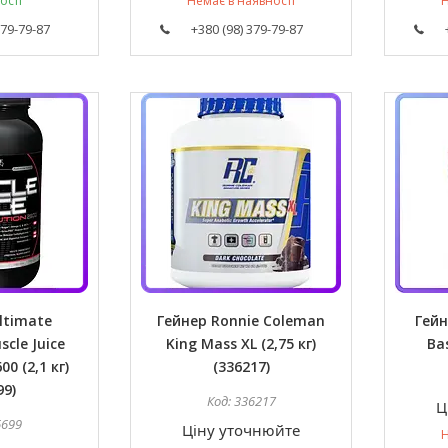
ості
Немає в наявності
Н
379-79-87
+380 (98) 379-79-87
ltimate
Гейнер Ronnie Coleman
Гейн
scle Juice
King Mass XL (2,75 кг)
Bas
00 (2,1 кг)
(336217)
99)
336217
Ц
6699
Ціну уточнюйте
Н