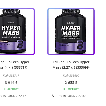
нер BioTech Hyper
Гейнер BioTech Hyper
s (4 кг) (333717)
Mass (2.27 кг) (333699)
333717
333699
3 914 ₴
2 655 ₴
В наявності
В наявності
+380 (98) 379-79-87
+380 (98) 379-79-87