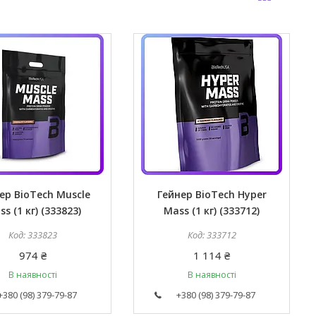
ер BioTech Muscle
Гейнер BioTech Hyper
s (1 кг) (333823)
Mass (1 кг) (333712)
333823
333712
974 ₴
1 114 ₴
В наявності
В наявності
+380 (98) 379-79-87
+380 (98) 379-79-87