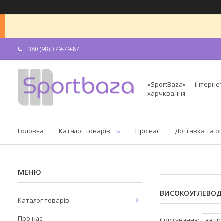
+380 (98) 379-79-87
«SportBaza» — інтерне
харчквання
Головна
Каталог товарів
Про нас
Доставка та о
ВИСОКОУГЛЕВОД
Каталог товарів
Про нас