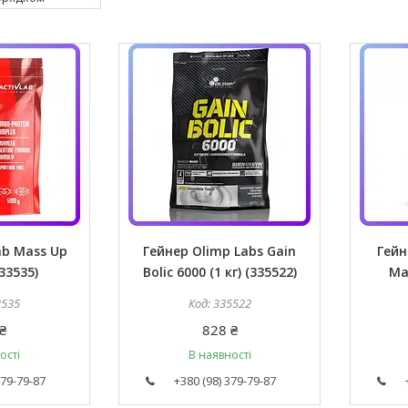
ab Mass Up
Гейнер Olimp Labs Gain
Гейн
333535)
Bolic 6000 (1 кг) (335522)
Mas
3535
335522
₴
828 ₴
ості
В наявності
379-79-87
+380 (98) 379-79-87