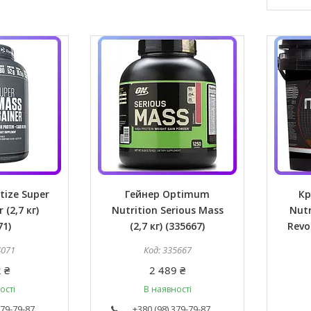
ize Super
Гейнер Optimum
Кр
 (2,7 кг)
Nutrition Serious Mass
Nutr
71)
(2,7 кг) (335667)
Revol
4071
335667
 ₴
2 489 ₴
ості
В наявності
379-79-87
+380 (98) 379-79-87