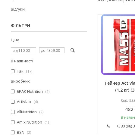
Відгуки
ФІЛЬТРИ
Ціна
В наявності
Так
17
Виробник
Гейнер Activl
(1.2 кг) (
6PAK Nutrition
1
33
Activlab
4
482 
AllNutrition
2
В наявн
Amix Nutrition
1
+380 (98) 
BSN
2