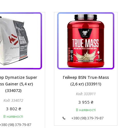
ер Dymatize Super
Гейнер BSN True-Mass
s Gainer (5,4 кг)
(2,6 кг) (333911)
(334072)
333911
334072
3 955 ₴
3 802 ₴
В наявності
В наявності
+380 (98) 379-79-87
+380 (98) 379-79-87