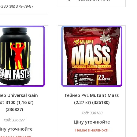
+380 (98) 379-79-87
ер Universal Gain
Гейнер PVL Mutant Mass
st 3100 (1,16 кг)
(2.27 кг) (336180)
(336827)
336180
336827
Ціну уточнюйте
іну уточнюйте
Немає в наявності