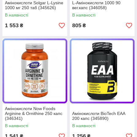
Амінокислоти Solgar L-Lysine
L-Амінокислоти 1000 90
1000 мг 250 таб (345626)
вег.капс (346058)
В наявності
В наявності
1 553
805
₴
₴
Амінокислоти Now Foods
Arginine & Ornithine 250 капс
Амінокислоти BioTech ЕАА
(346341)
200 капс (345890)
В наявності
В наявності
1 541
1 256
₴
₴