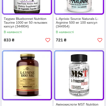
Таурин Bluebonnet Nutrition
L-Аргінін Source Naturals L-
Taurine 1000 мг 50 гельових
Arginine 500 мг 100 капсул
капсул (344804)
(344954)
В наявності
В наявності
833
721
₴
₴
Амінокислоти MST Nutrition