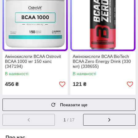
Амінокислоти BCAA Ostrovit
Амінокислоти BCAA BioTech
BCAA 1000 мг 150 капс
BCAA Zero Energy Drink (330
(347194)
мл) (338655)
В наявності
В наявності
456
121
₴
₴
Показати ще
1
/ 17
Про нас