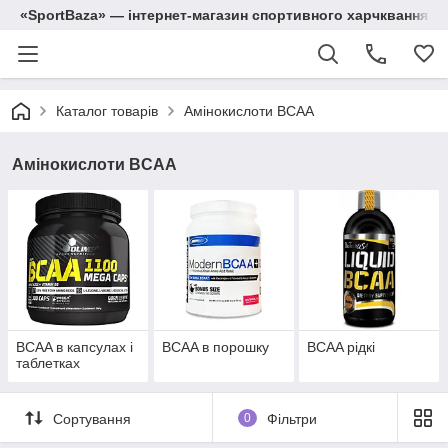
«SportBaza» — інтернет-магазин спортивного харчквання
Каталог товарів
Амінокислоти BCAA
Амінокислоти BCAA
BCAA в капсулах і
BCAA в порошку
BCAA рідкі
таблетках
Сортування
0
Фільтри