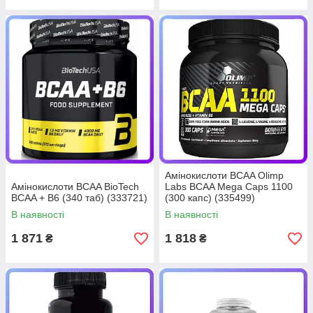
Амінокислоти BCAA Olimp
Амінокислоти BCAA BioTech
Labs BCAA Mega Caps 1100
BCAA + B6 (340 таб) (333721)
(300 капс) (335499)
В наявності
В наявності
1 871
1 818
₴
₴