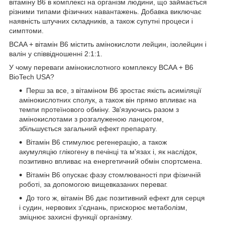
вітаміну В6 в комплексі на організм людини, що займається
різними типами фізичних навантажень. Добавка виключає
наявність штучних складників, а також супутні процеси і
симптоми.
BCAA + вітамін B6 містить амінокислоти лейцин, ізолейцин і
валін у співвідношенні 2:1:1.
У чому переваги амінокислотного комплексу BCAA + B6
BioTech USA?
Перш за все, з вітаміном В6 зростає якість асиміляції
амінокислотних сполук, а також він прямо впливає на
темпи протеїнового обміну. Зв'язуючись разом з
амінокислотами з розгалуженою ланцюгом,
збільшується загальний ефект препарату.
Вітамін В6 стимулює регенерацію, а також
акумуляцію глікогену в печінці та м'язах і, як наслідок,
позитивно впливає на енергетичний обмін спортсмена.
Вітамін В6 опускає фазу стомлюваності при фізичній
роботі, за допомогою вищевказаних переваг.
До того ж, вітамін В6 дає позитивний ефект для серця
і судин, нервових з'єднань, прискорює метаболізм,
зміцнює захисні функції організму.