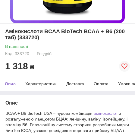
Амінокислоти BCAA BioTech BCAA + B6 (200
таб) (333720)
В наявності
Код: 333720
Роздріб
1 318
₴
Опис
Характеристики
Доставка
Оплата
Умови п
Опис
BCAA + B6 BioTech USA – чудова комбінація
амінокислот
з
розгалуженою ланцюгом БЦАА: лейцину, валіну, ізолейцину, і
вітаміну В6. Революційну систему створили розробники марки
БиоТеч ЮСА, уважно дослідивши переваги прийому БЦАА і