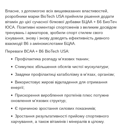
Власне, з допомогою всіх вищевказаних властивостей,
розробники марки BioTech USA прийняли рішення додати
вітамін до цієї сучасної білкової добавки БЦАА + Б6 БиоТеч
ЮСА. Позитивні коментарі спортсменів з великим досвідом
тренувань і арматоров, зробили спорт стилем свого
існування, знову і знову доводять ефективність дивного
взаємодії В6 з амінокислотами БЦАА.
Переваги BCAA + B6 BioTech USA:
Профілактика розпаду м'язових тканин;
Стимулює збільшення обсягів чистої мускулатури;
Завдяки профілактиці катаболізму в м'язах, організм;
Використовує жирові відкладення для отримання
енергії;
Прискорення вироблення протеїнів плюс потужне
оновлення м'язових структур;
Є причиною зростання силових показників;
Зростання результативності прийому спортивного
харчування, а також вітамінів і мінералів в цілому.