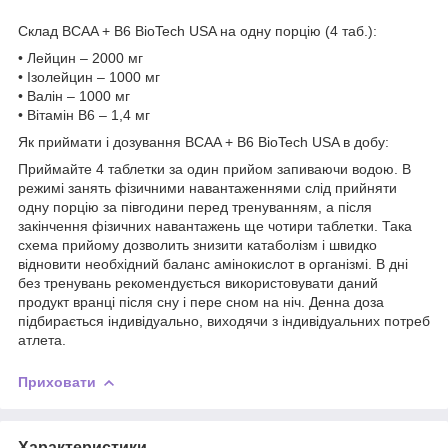
Склад BCAA + B6 BioTech USA на одну порцію (4 таб.):
• Лейцин – 2000 мг
• Ізолейцин – 1000 мг
• Валін – 1000 мг
• Вітамін B6 – 1,4 мг
Як приймати і дозування BCAA + B6 BioTech USA в добу:
Приймайте 4 таблетки за один прийом запиваючи водою. В
режимі занять фізичними навантаженнями слід прийняти
одну порцію за півгодини перед тренуванням, а після
закінчення фізичних навантажень ще чотири таблетки. Така
схема прийому дозволить знизити катаболізм і швидко
відновити необхідний баланс амінокислот в організмі. В дні
без тренувань рекомендується використовувати даний
продукт вранці після сну і пере сном на ніч. Денна доза
підбирається індивідуально, виходячи з індивідуальних потреб
атлета.
Приховати
Характеристики