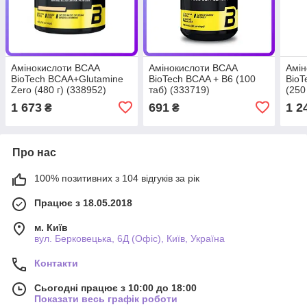
Амінокислоти BCAA
Амінокислоти BCAA
Амін
BioTech BCAA+Glutamine
BioTech BCAA + B6 (100
BioT
Zero (480 г) (338952)
таб) (333719)
(250
1 673
691
1 2
₴
₴
Про нас
100% позитивних з 104 відгуків за рік
Працює з 18.05.2018
м. Київ
вул. Берковецька, 6Д (Офіс), Київ, Україна
Контакти
Сьогодні працює з 10:00 до 18:00
Показати весь графік роботи