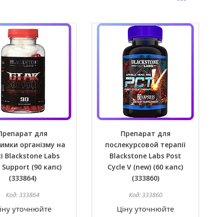
Препарат для
Препарат для
имки організму на
послекурсовой терапії
і Blackstone Labs
Blackstone Labs Post
 Support (90 капс)
Cycle V (new) (60 капс)
(333864)
(333860)
333864
333860
іну уточнюйте
Ціну уточнюйте