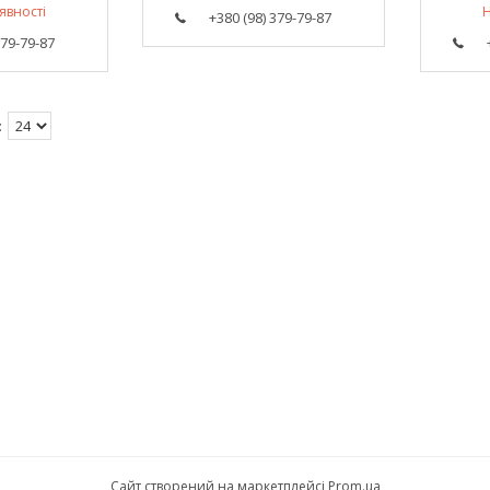
явності
Н
+380 (98) 379-79-87
379-79-87
Сайт створений на маркетплейсі
Prom.ua