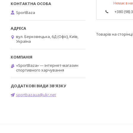
Немає в на
+380 (98) 
SportBaza
вул. Берковецька, 6Д (Офіс), Київ,
Україна
«SportBaza» — інтернет-магазин
спортивного харчування
sportbazaua@ukr.net