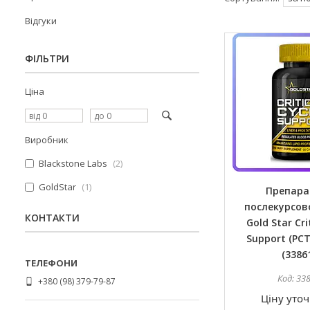
Відгуки
ФІЛЬТРИ
Ціна
Виробник
Blackstone Labs
2
GoldStar
1
Препара
послекурсово
КОНТАКТИ
Gold Star Cri
Support (PCT
(3386
33
+380 (98) 379-79-87
Ціну уто