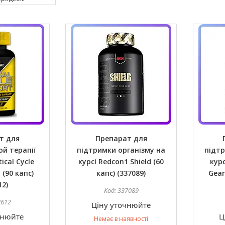
т для
Препарат для
й терапії
підтримки організму на
підтр
tical Cycle
курсі Redcon1 Shield (60
курс
 (90 капс)
капс) (337089)
Gear
12)
337089
8612
Ціну уточнюйте
чнюйте
Ц
Немає в наявності