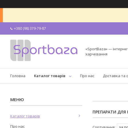
+380 (98) 379-79-87
«SportBaza» — інтерне
харчквання
Головна
Каталог товарів
Про нас
Доставка та 
ПРЕПАРАТИ ДЛЯ П
Каталог товарів
Про нас