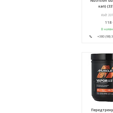
Nutrition Gu
кап) (33
33
118 
В наявн
+380 (98) 
Передтрен