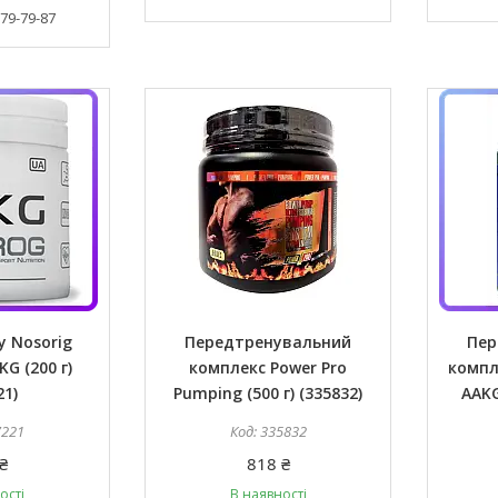
379-79-87
у Nosorig
Передтренувальний
Пер
KG (200 г)
комплекс Power Pro
компле
21)
Pumping (500 г) (335832)
AAKG
7221
335832
₴
818 ₴
ості
В наявності