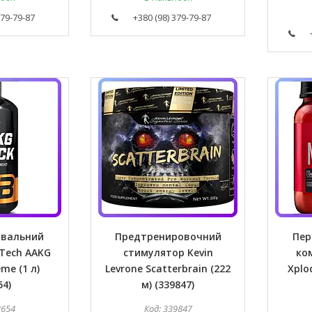
379-79-87
+380 (98) 379-79-87
увальний
Предтренировочний
Пер
Tech AAKG
стимулятор Kevin
ко
me (1 л)
Levrone Scatterbrain (222
Xplod
54)
м) (339847)
3654
339847