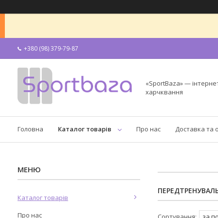
+380 (98) 379-79-87
«SportBaza» — інтерне
харчквання
Головна
Каталог товарів
Про нас
Доставка та 
ПЕРЕДТРЕНУВАЛ
Каталог товарів
Про нас