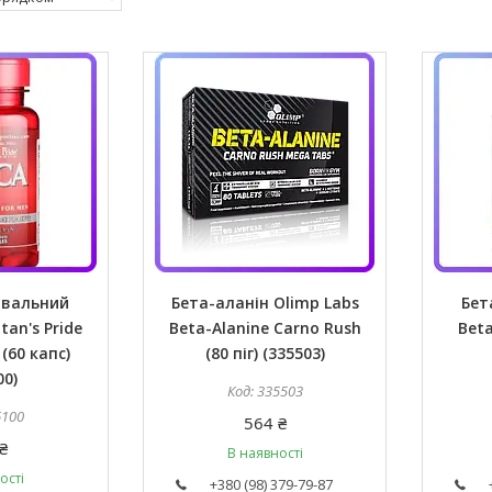
увальний
Бета-аланін Olimp Labs
Бет
tan's Pride
Beta-Alanine Carno Rush
Beta
(60 капс)
(80 піг) (335503)
00)
335503
6100
564 ₴
₴
В наявності
ості
+380 (98) 379-79-87