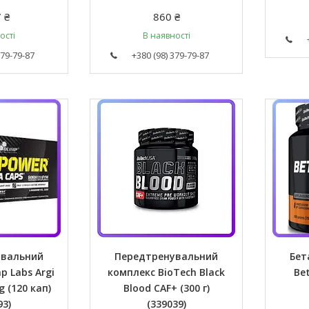
 ₴
860 ₴
ості
В наявності
379-79-87
+380 (98) 379-79-87
увальний
Передтренувальний
Бет
p Labs Argi
комплекс BioTech Black
Bet
 (120 кап)
Blood CAF+ (300 г)
93)
(339039)