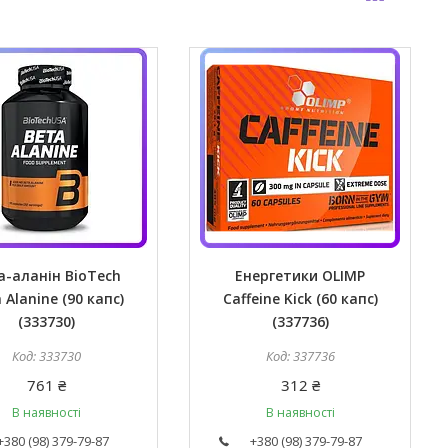
а-аланін BioTech
Енергетики OLIMP
 Alanine (90 капс)
Caffeine Kick (60 капс)
(333730)
(337736)
333730
337736
761 ₴
312 ₴
В наявності
В наявності
+380 (98) 379-79-87
+380 (98) 379-79-87