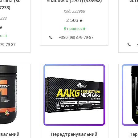
arana (30
Shadow-X (270 г) (333988)
Nutr
7233)
333988
7233
2 503 ₴
₴
В наявності
ості
+380 (98) 379-79-87
379-79-87
увальний
Передтренувальний
Пер