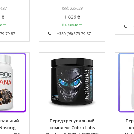
5493
339039
 ₴
1 826 ₴
ості
В наявності
379-79-87
+380 (98) 379-79-87
увальний
Передтренувальний
Пер
Nosorig
комплекс Cobra Labs
ко