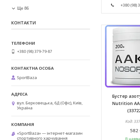
+380 (98) 
Ще 86
КОНТАКТИ
+380 (98) 379-79-87
SportBaza
Бустер азот
вул. Берковецька, 6Д (Офіс), Київ,
Nutrition AA
Україна
(3372
33
582 
«SportBaza» — інтернет-магазин
спортивного харчування
В наявн