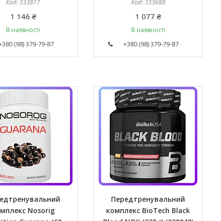
333817
333688
1 146 ₴
1 077 ₴
В наявності
В наявності
+380 (98) 379-79-87
+380 (98) 379-79-87
едтренувальний
Передтренувальний
мплекс Nosorig
комплекс BioTech Black