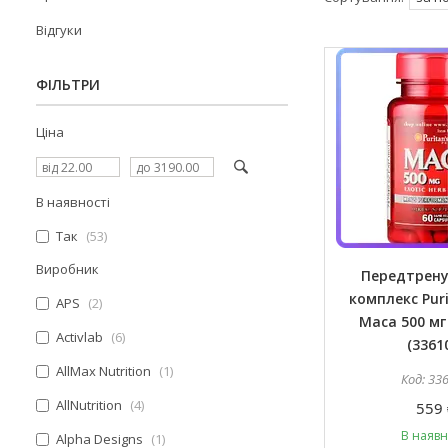
Відгуки
ФІЛЬТРИ
Ціна
В наявності
Так
53
Виробник
Передтрен
комплекс Puri
APS
2
Maca 500 мг 
Activlab
6
(3361
AllMax Nutrition
1
33
AllNutrition
4
559 
В наявн
Alpha Designs
1