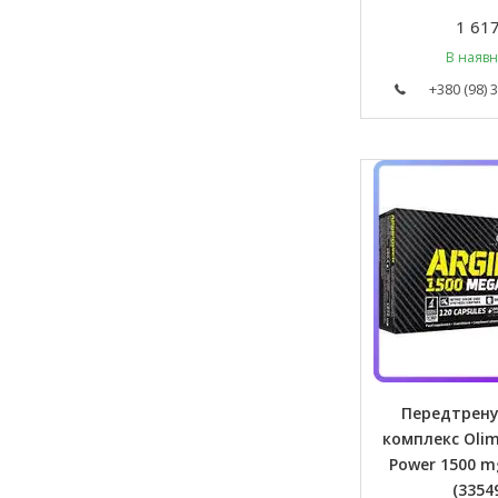
1 617
В наявн
+380 (98) 
Передтрен
комплекс Olim
Power 1500 mg
(3354