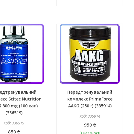
едтренувальний
Передтренувальний
кс Scitec Nutrition
комплекс PrimaForce
 800 mg (100 кап)
AAKG (250 г) (335914)
(336519)
335914
336519
950 ₴
859 ₴
В наявності