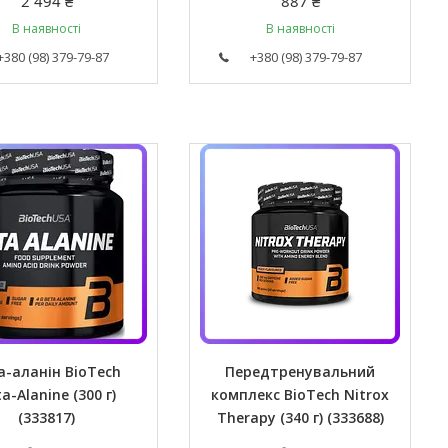
2 494 ₴
887 ₴
В наявності
В наявності
+380 (98) 379-79-87
+380 (98) 379-79-87
а-аланін BioTech
Передтренувальний
a-Alanine (300 г)
комплекс BioTech Nitrox
(333817)
Therapy (340 г) (333688)