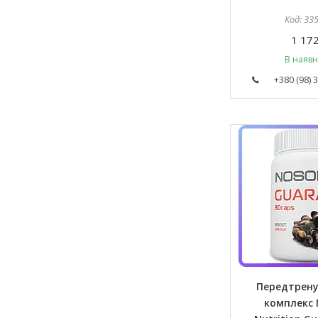
33
1 172
В наявн
+380 (98) 
Передтрен
комплекс 