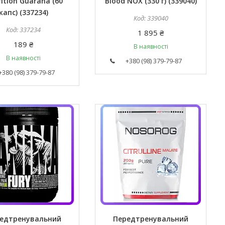
ition Guarana (60
Blood NOX (330 г) (339040)
капс) (337234)
339040
337234
1 895 ₴
189 ₴
В наявності
В наявності
+380 (98) 379-79-87
+380 (98) 379-79-87
едтренувальний
Передтренувальний