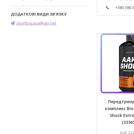
+380 (98) 
sportbazaua@ukr.net
Передтрен
комплекс Bio
Shock Extre
(3336
33