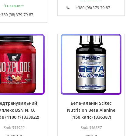
В наявності
+380 (98) 379-79-87
+380 (98) 379-79-87
едтренувальний
Бета-аланін Scitec
мплекс BSN N. O.
Nutrition Beta Alanine
e (1100 г) (333922)
(150 капс) (336387)
333922
336387