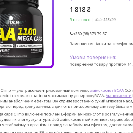
1 818 ₴
В наявності
Код:
335499
+380 (98) 379-79-87
Замовлення тільки за телефоно
повернення товару протягом 14 
д Olimp — ультраконцентрированный комплекс
амінокислот BCAA
(5,5
менів і включає в насіння максимальну дозировкуВСАА.
Амінокислоти
им анаболічним ефектом. Він сприяє зростанню сухий м'язової маси,
ргією перед тренуванням, сприяють прискореному синтезу білка в м'
a caps Olimp включені посилені L-форми амінокислот з розгалуженими л
будові якісної мускулатури. Цей амінокислотний комплекс сприяє збе
метаболізму в організмі і володіє анаболічним ефектом, доставляюч
огащены витамином B6, способствующим максимально быстрому усво