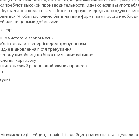
ки требуют высокой производительности. Однако если вы употребля
 буквально «поедать сам себя» и в первую очередь расходуются мы
виться. Чтобы постоянно быть на пике формы вам просто необходи
щей или пищевыми добавками.
 Olimp:
ню чистого м'язової маси»
м'язів, додають енергії перед тренуванням
идке відновлення після тренування
реному виробництва білка в м'язових клітинах
облення кортизолу
ільно високий рівень анаболічних процесів
ет
сули):
і амінокислоти (L-лейцин, L-валін, L-ізолейцин), наповнювач – целюлоз