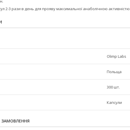
н.
ул 2-3 рази в день для прояву максимальної анаболічною активністю
И
Olimp Labs
Польща
300 шт.
Капсули
Я ЗАМОВЛЕННЯ