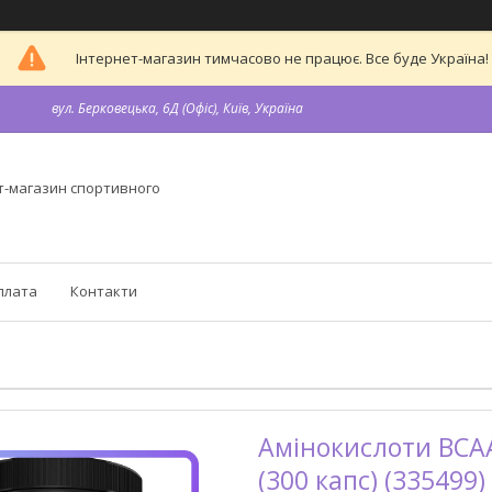
Інтернет-магазин тимчасово не працює. Все буде Україна!
вул. Берковецька, 6Д (Офіс), Київ, Україна
т-магазин спортивного
плата
Контакти
Амінокислоти BCAA
(300 капс) (335499)