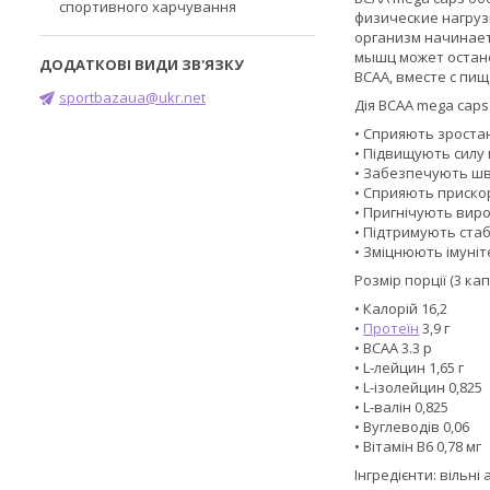
спортивного харчування
физические нагруз
организм начинает
мышц может остано
BCAA, вместе с пи
sportbazaua@ukr.net
Дія BCAA mega caps
• Сприяють зростан
• Підвищують силу 
• Забезпечують шв
• Сприяють приско
• Пригнічують вир
• Підтримують стаб
• Зміцнюють імуніт
Розмір порції (3 кап
• Калорій 16,2
•
Протеїн
3,9 г
• BCAA 3.3 р
• L-лейцин 1,65 г
• L-ізолейцин 0,825
• L-валін 0,825
• Вуглеводів 0,06
• Вітамін В6 0,78 мг
Інгредієнти: вільн