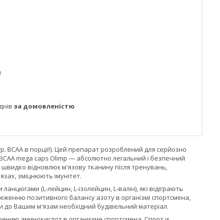
м
днів
за домовленістю
 гр. BCAA в порції!). Цей препарат розроблений для серйозно
BCAA mega caps Olimp — абсолютно легальний і безпечний
 швидко відновлює м'язову тканину після тренувань,
язах, зміцнюють імунітет.
анцюгами (L-лейцин, L-ізолейцин, L-валін), які відіграють
реженню позитивного балансу азоту в організмі спортсмена,
и до Вашим м'язам необхідний будівельний матеріал.
ению аминокислот в организме спортсмена. Спорт и