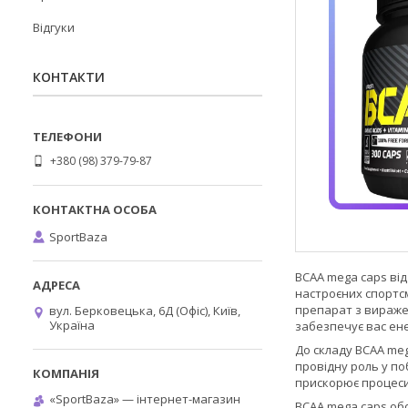
Відгуки
КОНТАКТИ
+380 (98) 379-79-87
SportBaza
BCAA mega caps ві
настроєних спортс
препарат з виражен
вул. Берковецька, 6Д (Офіс), Київ,
Україна
забезпечує вас ене
До складу BCAA meg
провідну роль у по
прискорює процеси 
«SportBaza» — інтернет-магазин
BCAA mega caps об