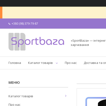
+380 (98) 379-79-87
«SportBaza» — інтерне
харчквання
Головна
Каталог товарів
Про нас
Доставка та о
Каталог товарів
Про нас