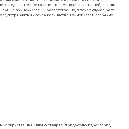
ете недостаточное количество аминокислот с пищей, то ваш
шечные аминокислоты. Соответственно, в таком случае рост
мо употреблять высокое количество аминокислот, особенно
а мікрокристалічна, магнію стеарат, піридоксину гідрохлорид