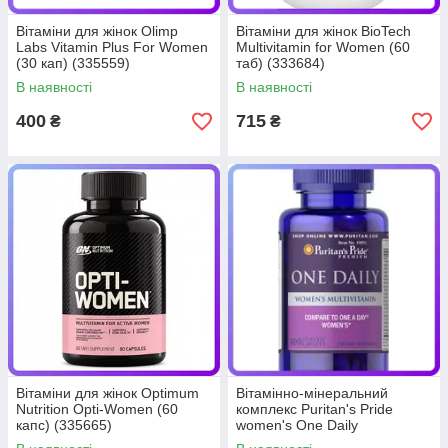
Вітаміни для жінок Olimp
Вітаміни для жінок BioTech
Labs Vitamin Plus For Women
Multivitamin for Women (60
(30 кап) (335559)
таб) (333684)
В наявності
В наявності
400
715
₴
₴
Вітаміни для жінок Optimum
Вітамінно-мінеральний
Nutrition Opti-Women (60
комплекс Puritan's Pride
капс) (335665)
women's One Daily
Multivitamins (100 капс)