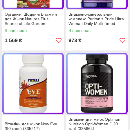
Органічні Щоденні Вітаміни
Вітамінно-мінеральний
для Жінок Natures Plus
комплекс Puritan's Pride Ultra
Source of Life Garden
Woman Daily Multi Timed
women's Once Daily Multi (30
Release (90 капс) (336053)
В наявності
В наявності
(338407)
1 569
973
₴
₴
Вітаміни для жінок Optimum
Вітаміни для жінок Now Eve
Nutrition Opti-Women (120
(90 капс) (335217)
кап) (335664)