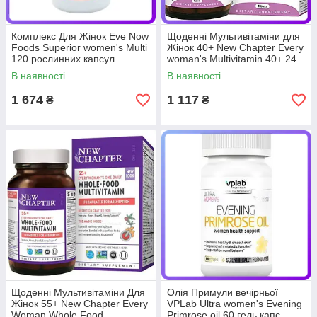
Комплекс Для Жінок Eve Now
Щоденні Мультивітаміни для
Foods Superior women's Multi
Жінок 40+ New Chapter Every
120 рослинних капсул
woman's Multivitamin 40+ 24
(344878)
таблетки (345193)
В наявності
В наявності
1 674
1 117
₴
₴
Щоденні Мультивітаміни Для
Олія Примули вечірньої
Жінок 55+ New Chapter Every
VPLab Ultra women's Evening
Woman Whole Food
Primrose oil 60 гель.капс