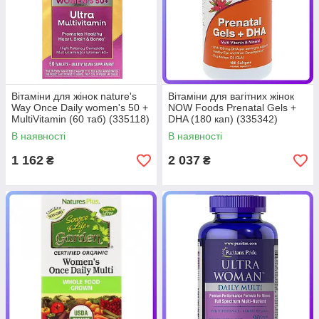
Вітаміни для жінок nature's
Вітаміни для вагітних жінок
Way Once Daily women's 50 +
NOW Foods Prenatal Gels +
MultiVitamin (60 таб) (335118)
DHA (180 кап) (335342)
В наявності
В наявності
1 162
2 037
₴
₴