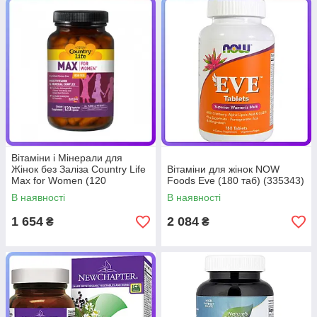
Вітаміни і Мінерали для
Жінок без Заліза Country Life
Вітаміни для жінок NOW
Max for Women (120
Foods Eve (180 таб) (335343)
желатинових капсул)
В наявності
В наявності
(338310)
1 654
2 084
₴
₴