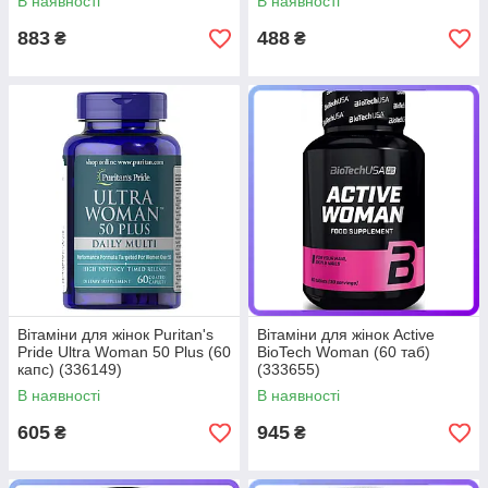
В наявності
В наявності
(336052)
883
488
₴
₴
Вітаміни для жінок Puritan's
Вітаміни для жінок Active
Pride Ultra Woman 50 Plus (60
BioTech Woman (60 таб)
капс) (336149)
(333655)
В наявності
В наявності
605
945
₴
₴