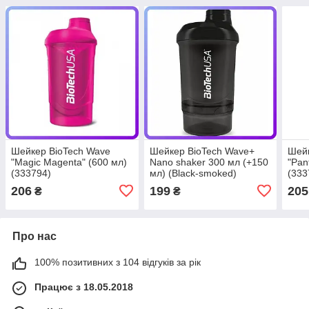
Шейкер BioTech Wave
Шейкер BioTech Wave+
Шейк
"Magic Magenta" (600 мл)
Nano shaker 300 мл (+150
"Pan
(333794)
мл) (Black-smoked)
(333
(341705)
206
199
205
₴
₴
Про нас
100% позитивних з 104 відгуків за рік
Працює з 18.05.2018