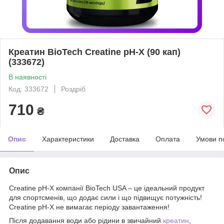
Креатин BioTech Creatine pH-X (90 кап)
(333672)
В наявності
Код: 333672
Роздріб
710
₴
Опис
Характеристики
Доставка
Оплата
Умови п
Опис
Creatine pH-X компанії BioTech USA – це ідеальний продукт
для спортсменів, що додає сили і що підвищує потужність!
Creatine pH-X не вимагає періоду завантаження!
Після додавання води або рідини в звичайний
креатин
,