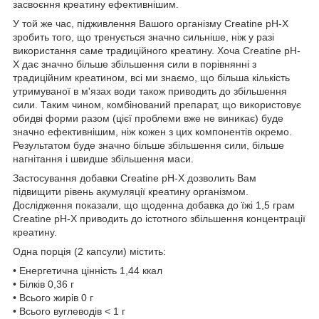
засвоєння креатину ефективнішим.
У той же час, підживлення Вашого організму Creatine pH-X
зробить того, що тренується значно сильніше, ніж у разі
використання саме традиційного креатину. Хоча Creatine pH-
X дає значно більше збільшення сили в порівнянні з
традиційним креатином, всі ми знаємо, що більша кількість
утримуваної в м'язах води також приводить до збільшення
сили. Таким чином, комбінований препарат, що використовує
обидві форми разом (цієї проблеми вже не виникає) буде
значно ефективнішим, ніж кожен з цих компонентів окремо.
Результатом буде значно більше збільшення сили, більше
нагнітання і швидше збільшення маси.
Застосування добавки Creatine pH-X дозволить Вам
підвищити рівень акумуляції креатину організмом.
Дослідження показали, що щоденна добавка до їжі 1,5 грам
Creatine pH-X приводить до істотного збільшення концентрації
креатину.
Одна порція (2 капсули) містить:
• Енергетична цінність 1,44 ккал
• Білків 0,36 г
• Всього жирів 0 г
• Всього вуглеводів < 1 г