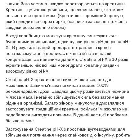
значна його частина швидко перетворюється на креатинін.
Креатин – це частка речовини, що залишилася, яка може
поглинатися організмом. (Креатинін – проміжний продукт,
який виводиться через нирки, без риски засвоєння токсинів
завдяки розбавленню водою)
В ході виробництва молекули креатину синтезуються з
буферними речовинами, підвищуючи рівень pH до рівня рН-
Х., В результаті даний препарат потрапляє в кров в
початковому стані і проникає в клітки м'язів в повній
концентрації. За наявними даними, Creatine pH-X в 10 разів
ефективніше, ніж всі інші моногідрати креатину завдяки
високому рівню pH-Х.
Creatine pH-X практично не видозмінюється, що дає
можливість Вашим м'язам поглинати майже 100%
рекомендованої дози. Завдяки цьому розвивається нежирна
м'язова маса і негайно збільшується сила без затримання
рідини в організмі. Багато жінок у минулому відмовлялися
застосовувати традиційний креатин, оскільки їм жахливо не
подобалося виглядати повними. В даний час цієї проблеми
більше немає.
Застосування Creatine pH-X з простими вуглеводнями для
збільшення поглинання через спайковоє дію інсуліну, робить