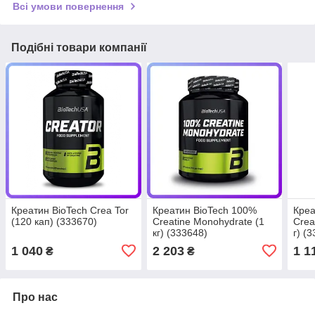
Всі умови повернення
Подібні товари компанії
Креатин BioTech Crea Tor
Креатин BioTech 100%
Креа
(120 кап) (333670)
Creatine Monohydrate (1
Crea
кг) (333648)
г) (
1 040
2 203
1 1
₴
₴
Про нас