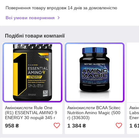
Повернення товару впродовж 14 днів за домовленістю
Всі умови повернення
Подібні товари компанії
Амінокислоти Rule One
Амінокислоти BCAA Scitec
Амін
(R1) ESSENTIAL AMINO 9
Nutrition Amino Magic (500
Lab
ENERGY 30 порцій 345 г
г) (336303)
Ener
(343617)
958
1 384
1 6
₴
₴