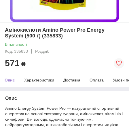
Амінокислоти Amino Power Pro Energy
System (500 г) (335833)
В наявності
Код: 335833
Роздріб
571
₴
Опис
Характеристики
Доставка
Оплата
Умови п
Опис
Amino Energy System Power Pro — натуральний спортивний
енергетик на основі екстракту гуарани, амінокислот, вітамінів і
синефрин. Він володіє одночасно тонізуючим,
нейрорегуляторным, антикатаболічним і енергетичних дією.