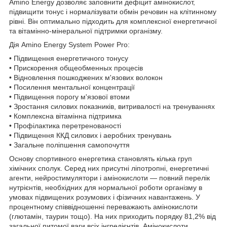
Amino Energy дозволяє заповнити дефіцит амінокислот,
підвищити тонус і нормалізувати обмін речовин на клітинному
рівні. Він оптимально підходить для комплексної енергетичної
та вітамінно-мінеральної підтримки організму.
Дія Amino Energy System Power Pro:
• Підвищення енергетичного тонусу
• Прискорення общеобменных процесів
• Відновлення пошкоджених м'язових волокон
• Посилення ментальної концентрації
• Підвищення порогу м'язової втоми
• Зростання силових показників, витривалості на тренуваннях
• Комплексна вітамінна підтримка
• Профілактика перетренованості
• Підвищення ККД силових і аеробних тренувань
• Загальне поліпшення самопочуття
Основу спортивного енергетика становлять кілька груп
хімічних сполук. Серед них присутні ліпотропні, енергетичні
агенти, нейростимулятори і амінокислоти — повний перелік
нутрієнтів, необхідних для нормальної роботи організму в
умовах підвищених розумових і фізичних навантажень. У
процентному співвідношенні переважають амінокислоти
(глютамін, таурин тощо). На них приходить порядку 81,2% від
загальної питомої ваги всіх інгредієнтів. Амінокислоти