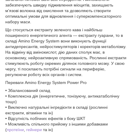
забезпечують швидку підживлення міоцитів, захищають
м'язові волокна від окислення та дозволяють створити
оптимальні умови для відновлення і суперкомпенсаторного
набору маси.
Що стосується екстракту зеленого кава і найбільш
поширеного енергетичного агента — екстракту гуарани, то в
складі Amino Energy System вони виконують функції
антидепресантів, нейростимуляторів і коректорів метаболізму.
На відміну від амінокислот, дію даних сполук має, в
основному, нейроактивную спрямованість. Рослинні екстракти
стимулюють роботу окремих ділянок головного мозку. У свою
чергу, ті посилають потрібні сигнали на периферію,
регулюючи роботу всіх органів і систем.
Переваги Amino Energy System Power Pro
• Збалансований склад
• Комплексна дія (енергетичне, тонізуючу, антикатаболічну
тощо)
• Виключно натуральні інгредієнти в складі (рослинні
екстракти, вітаміни та ін)
• Відсутність побічних ефектів з боку ШКТ
• Можливість спільного прийому з іншими добавками
(
протеїни
,
гейнери
та ін)