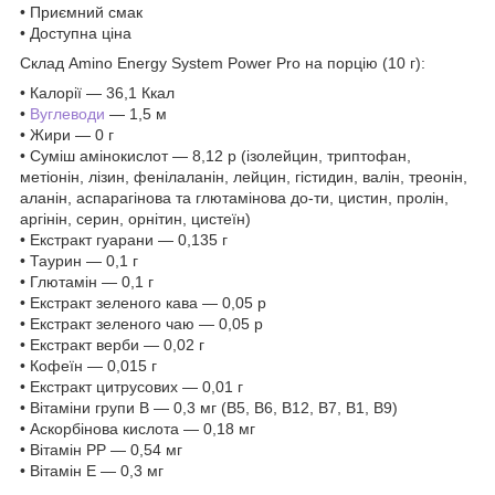
• Приємний смак
• Доступна ціна
Склад Amino Energy System Power Pro на порцію (10 г):
• Калорії — 36,1 Ккал
•
Вуглеводи
— 1,5 м
• Жири — 0 г
• Суміш амінокислот — 8,12 р (ізолейцин, триптофан,
метіонін, лізин, фенілаланін, лейцин, гістидин, валін, треонін,
аланін, аспарагінова та глютамінова до-ти, цистин, пролін,
аргінін, серин, орнітин, цистеїн)
• Екстракт гуарани — 0,135 г
• Таурин — 0,1 г
• Глютамін — 0,1 г
• Екстракт зеленого кава — 0,05 р
• Екстракт зеленого чаю — 0,05 р
• Екстракт верби — 0,02 г
• Кофеїн — 0,015 г
• Екстракт цитрусових — 0,01 г
• Вітаміни групи В — 0,3 мг (В5, В6, В12, В7, В1, В9)
• Аскорбінова кислота — 0,18 мг
• Вітамін РР — 0,54 мг
• Вітамін Е — 0,3 мг