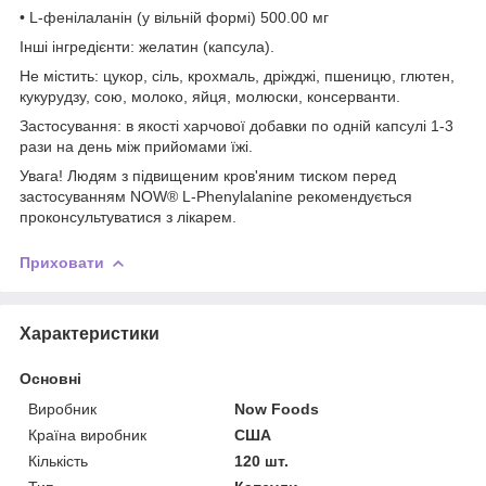
• L-фенілаланін (у вільній формі) 500.00 мг
Інші інгредієнти: желатин (капсула).
Не містить: цукор, сіль, крохмаль, дріжджі, пшеницю, глютен,
кукурудзу, сою, молоко, яйця, молюски, консерванти.
Застосування: в якості харчової добавки по одній капсулі 1-3
рази на день між прийомами їжі.
Увага! Людям з підвищеним кров'яним тиском перед
застосуванням NOW® L-Phenylalanine рекомендується
проконсультуватися з лікарем.
Приховати
Характеристики
Основні
Виробник
Now Foods
Країна виробник
США
Кількість
120 шт.