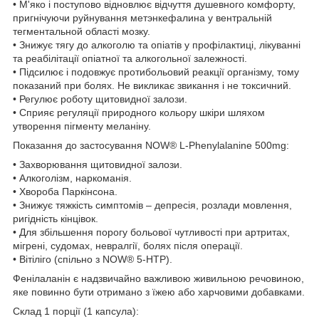
• М'яко і поступово відновлює відчуття душевного комфорту,
пригнічуючи руйнування метэнкефалина у вентральній
тегментальной області мозку.
• Знижує тягу до алкоголю та опіатів у профілактиці, лікуванні
та реабілітації опіатної та алкогольної залежності.
• Підсилює і подовжує протибольовий реакції організму, тому
показаний при болях. Не викликає звикання і не токсичний.
• Регулює роботу щитовидної залози.
• Сприяє регуляції природного кольору шкіри шляхом
утворення пігменту меланіну.
Показання до застосування NOW® L-Phenylalanine 500mg:
• Захворювання щитовидної залози.
• Алкоголізм, наркоманія.
• Хвороба Паркінсона.
• Знижує тяжкість симптомів – депресія, розлади мовлення,
ригідність кінцівок.
• Для збільшення порогу больової чутливості при артритах,
мігрені, судомах, невралгії, болях після операції.
• Вітіліго (спільно з NOW® 5-НТР).
Фенілаланін є надзвичайно важливою живильною речовиною,
яке повинно бути отримано з їжею або харчовими добавками.
Склад 1 порції (1 капсула):