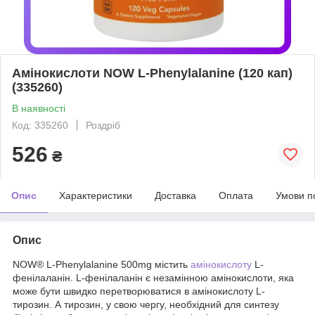
Амінокислоти NOW L-Phenylalanine (120 кап)
(335260)
В наявності
Код: 335260
Роздріб
526
₴
Опис
Характеристики
Доставка
Оплата
Умови п
Опис
NOW® L-Phenylalanine 500mg містить
амінокислоту
L-
фенілаланін. L-фенілаланін є незамінною амінокислоти, яка
може бути швидко перетворюватися в амінокислоту L-
тирозин. А тирозин, у свою чергу, необхідний для синтезу