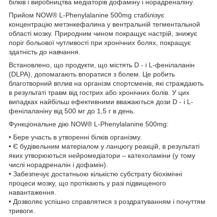
білків і виробництва медіаторів дофаміну і норадреналіну.
Прийом NOW® L-Phenylalanine 500mg стабілізує
концентрацію метэнкефалина у вентральній тегментальной
області мозку. Природним чином покращує настрій, знижує
поріг больової чутливості при хронічних болях, покращує
здатність до навчання.
Встановлено, що продукти, що містять D - і L-фенілаланін
(DLPA), допомагають впоратися з болем. Це робить
благотворний вплив на організм спортсменів, які страждають
в результаті травм від гострих або хронічних болів. У цих
випадках найбільш ефективними вважаються дози D - і L-
фенілаланіну від 500 мг до 1,5 г в день.
Функціональне дію NOW® L-Phenylalanine 500mg:
• Бере участь в утворенні білків організму.
• Є будівельним матеріалом у ланцюгу реакцій, в результаті
яких утворюються нейромедіатори – катехоламіни (у тому
числі норадреналін і дофамін).
• Забезпечує достатньою кількістю субстрату біохімічні
процеси мозку, що протікають у разі підвищеного
навантаження.
• Дозволяє успішно справлятися з роздратуванням і почуттям
тривоги.