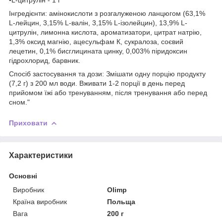
Інгредієнти: амінокислоти з розгалуженою ланцюгом (63,1%
L-лейцин, 3,15% L-валін, 3,15% L-ізолейцин), 13,9% L-
цитрулін, лимонна кислота, ароматизатори, цитрат натрію,
1,3% оксид магнію, ацесульфам К, сукралоза, соєвий
лецетин, 0,1% бисглицината цинку, 0,003% піридоксин
гідрохлорид, барвник.
Спосіб застосування та дози: Змішати одну порцію продукту
(7,2 г) з 200 мл води. Вживати 1-2 порції в день перед
прийомом їжі або тренуванням, після тренування або перед
сном."
Приховати
Характеристики
Основні
Виробник
Olimp
Країна виробник
Польща
Вага
200 г