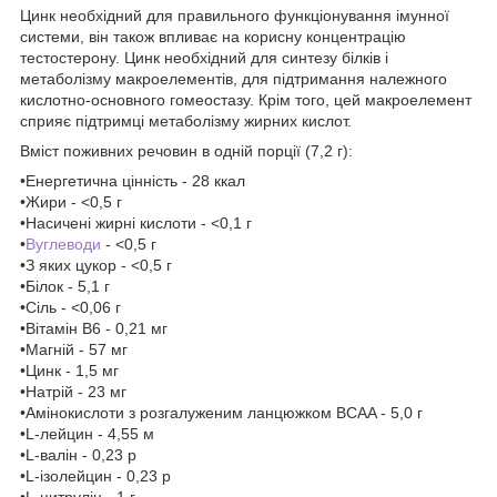
Цинк необхідний для правильного функціонування імунної
системи, він також впливає на корисну концентрацію
тестостерону. Цинк необхідний для синтезу білків і
метаболізму макроелементів, для підтримання належного
кислотно-основного гомеостазу. Крім того, цей макроелемент
сприяє підтримці метаболізму жирних кислот.
Вміст поживних речовин в одній порції (7,2 г):
•Енергетична цінність - 28 ккал
•Жири - <0,5 г
•Насичені жирні кислоти - <0,1 г
•
Вуглеводи
- <0,5 г
•З яких цукор - <0,5 г
•Білок - 5,1 г
•Сіль - <0,06 г
•Вітамін В6 - 0,21 мг
•Магній - 57 мг
•Цинк - 1,5 мг
•Натрій - 23 мг
•Амінокислоти з розгалуженим ланцюжком BCAA - 5,0 г
•L-лейцин - 4,55 м
•L-валін - 0,23 р
•L-ізолейцин - 0,23 р
•L-цитрулін - 1 г