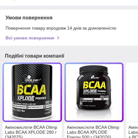
Умови повернення
Повернення товару впродовж 14 днів за домовленістю
Всі умови повернення
Подібні товари компанії
Амінокислоти BCAA Olimp
Амінокислоти BCAA Olimp
Амін
Labs BCAA XPLODE 280 г
Labs BCAA XPLODE
Labs
(342075)
Energy 500 г (342076)
+ BC