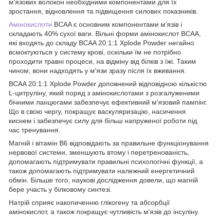
м'язових волокон необхідними компонентами для їх
зростання, відновлення та підвищення силових показників.
Амінокислоти
BCAA є основним компонентами м'язів і
складають 40% сухої ваги. Вільні форми амінокислот BCAA,
які входять до складу BCAA 20:1:1 Xplode Powder негайно
всмоктуються у систему крові, оскільки їм не потрібно
проходити травні процеси, на відміну від білків з їжі. Таким
чином, вони надходять у м'язи зразу після їх вживання.
BCAA 20:1:1 Xplode Powder доповнений відповідною кількістю
L-цитруліну, який поряд з амінокислотами з розгалуженими
бічними ланцюгами забезпечує ефективний м'язовий пампінг.
Що в свою чергу, покращує васкуляризацію, насичення
киснем і забезпечує силу для більш напруженої роботи під
час тренування.
Магній і вітамін B6 відповідають за правильне функціонування
нервової системи, зменшують втому і перетренованість,
допомагають підтримувати правильні психологічні функції, а
також допомагають підтримувати належний енергетичний
обмін. Більше того, наукові дослідження довели, що магній
бере участь у білковому синтезі.
Натрій сприяє накопиченню глікогену та абсорбції
амінокислот, а також покращує чутливість м'язів до інсуліну.