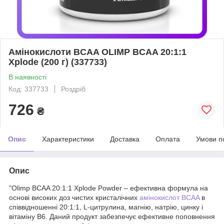
Амінокислоти BCAA OLIMP BCAA 20:1:1
Xplode (200 г) (337733)
В наявності
Код: 337733
Роздріб
726
₴
Опис
Характеристики
Доставка
Оплата
Умови п
Опис
"Olimp BCAA 20:1:1 Xplode Powder – ефективна формула на
основі високих доз чистих кристалічних
амінокислот BCAA
в
співвідношенні 20:1:1, L-цитрулина, магнію, натрію, цинку і
вітаміну В6. Даний продукт забезпечує ефективне поповнення