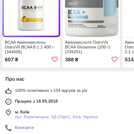
BCAA Аминокислоты
Амінокислоти OstroVit
Амін
OstroVit BCAA 8:1:1 400 г
BCAA Glutamine (200 г)
Ostr
(344506)
(339291)
2:1:
607
388
514
₴
₴
Про нас
100% позитивних з 104 відгуків за рік
Працює з 18.05.2018
м. Київ
вул. Берковецька, 6Д (Офіс), Київ, Україна
Контакти