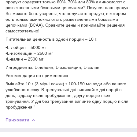
продукт содержит только 60%, 70% или 80% аминокислот с
разветвленными боковыми цепочками? Покупая наш продукт,
Вы можете быть уверены, что получаете продукт, в котором
есть только аминокислоты с разветвлёнными боковыми
цепочками (BCAA). Сравните цены и принимайте решения
самостоятельно!
Питательная ценность в одной порции – 10 г:
•L-лейцин – 5000 мг
•L-изолейцин – 2500 мг
•L-валин – 2500 мг
Ингредиенты: L-лейцин, L-изолейцин, L-валин.
Рекомендации по применению:
Змішайте 10 г (3 мірні ложки) з 100-150 мл води або вашого
улюбленого соку. В тренувальні дні випивайте дві порції в
день, відразу після пробудження, другу порцію після
тренування. У дні без тренування випийте одну порцію після
пробудження."
Приховати