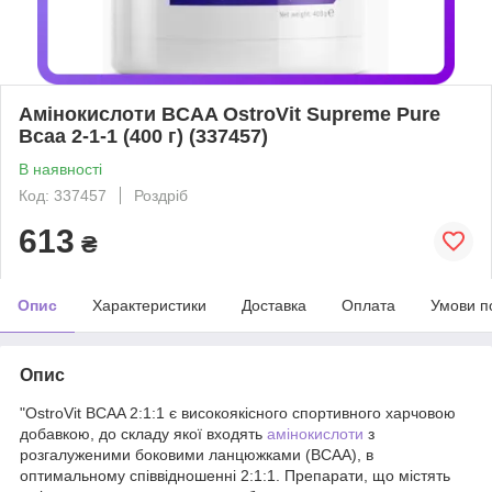
Амінокислоти BCAA OstroVit Supreme Pure
Bcaa 2-1-1 (400 г) (337457)
В наявності
Код: 337457
Роздріб
613
₴
Опис
Характеристики
Доставка
Оплата
Умови п
Опис
"OstroVit BCAA 2:1:1 є високоякісного спортивного харчовою
добавкою, до складу якої входять
амінокислоти
з
розгалуженими боковими ланцюжками (BCAA), в
оптимальному співвідношенні 2:1:1. Препарати, що містять