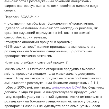
амінокислоти з розгалуженими боковими ланцюжками,
широко застосовуються атлетами, особливо силових видів
спорту.
Переваги BCAA 2:1:1:
•придушення катаболізму! Відновлення м'язових клітин;
•джерело незамінних амінокислот, необхідних речовин, які
організм змушений отримувати з їжі, так як не в змозі
самостійно їх синтезувати;
•стимулює анаболічні процеси в організмі;
•35% маси м'язової тканини припадає на амінокислоти з
розгалуженими боковими ланцюжками, що робить цей
препарат виключно важливим.
Чому варто вибрати саме цей продукт?
Місією компанії OstroVit є створення продуктів з високою
якістю, прозорим складом та за максимально доступною
ціною. Тому ми створили продукт на основі особливо чистих
амінокислот з розгалуженими боковими ланцюжками 2:1:1,
тобто зі 100% вмістом чистих
амінокислот BCAA
без будь-яких
добавок. Якщо Ви раніше використовували продукт цього
типу, зверніть увагу на те, який відсоток чистих амінокислот з
розгалуженими боковими ланцюжками міститься у Вашому
препараті? Разве Вы не чувствуете себя обманутыми, если