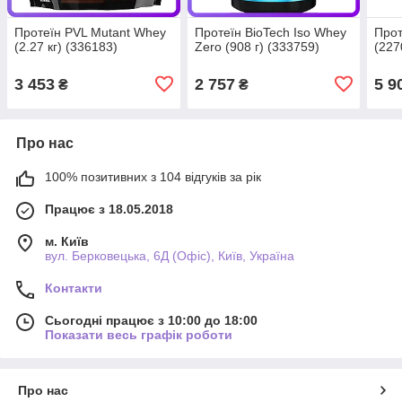
Протеїн PVL Mutant Whey
Протеїн BioTech Iso Whey
Прот
(2.27 кг) (336183)
Zero (908 г) (333759)
(227
3 453
2 757
5 9
₴
₴
Про нас
100% позитивних з 104 відгуків за рік
Працює з 18.05.2018
м. Київ
вул. Берковецька, 6Д (Офіс), Київ, Україна
Контакти
Сьогодні працює з 10:00 до 18:00
Показати весь графік роботи
Про нас