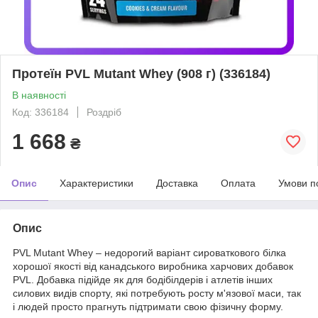
Протеїн PVL Mutant Whey (908 г) (336184)
В наявності
Код: 336184
Роздріб
1 668
₴
Опис
Характеристики
Доставка
Оплата
Умови п
Опис
PVL Mutant Whey – недорогий варіант сироваткового білка
хорошої якості від канадського виробника харчових добавок
PVL. Добавка підійде як для бодібілдерів і атлетів інших
силових видів спорту, які потребують росту м'язової маси, так
і людей просто прагнуть підтримати свою фізичну форму.