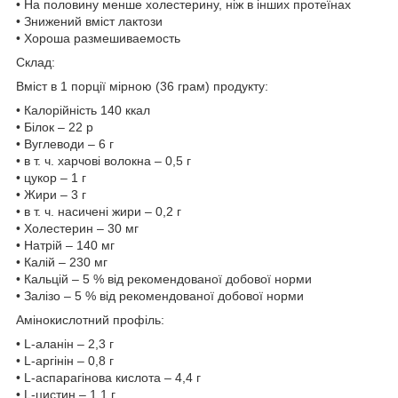
• На половину менше холестерину, ніж в інших протеїнах
• Знижений вміст лактози
• Хороша размешиваемость
Склад:
Вміст в 1 порції мірною (36 грам) продукту:
• Калорійність 140 ккал
• Білок – 22 р
• Вуглеводи – 6 г
• в т. ч. харчові волокна – 0,5 г
• цукор – 1 г
• Жири – 3 г
• в т. ч. насичені жири – 0,2 г
• Холестерин – 30 мг
• Натрій – 140 мг
• Калій – 230 мг
• Кальцій – 5 % від рекомендованої добової норми
• Залізо – 5 % від рекомендованої добової норми
Амінокислотний профіль:
• L-аланін – 2,3 г
• L-аргінін – 0,8 г
• L-аспарагінова кислота – 4,4 г
• L-цистин – 1,1 г