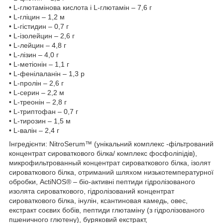
• L-глютамінова кислота і L-глютамін – 7,6 г
• L-гліцин – 1,2 м
• L-гістидин – 0,7 г
• L-ізолейцин – 2,6 г
• L-лейцин – 4,8 г
• L-лізин – 4,0 г
• L-метіонін – 1,1 г
• L-фенілаланін – 1,3 р
• L-пролін – 2,6 г
• L-серин – 2,2 м
• L-треонін – 2,8 г
• L-триптофан – 0,7 г
• L-тирозин – 1,5 м
• L-валін – 2,4 г
Інгредієнти: NitroSerum™ (унікальний комплекс -фільтрований
концентрат сироваткового білка/ комплекс фосфоліпідів),
микрофильтрованный концентрат сироваткового білка, ізолят
сироваткового білка, отриманий шляхом низькотемпературної
обробки, ActiNOS® – біо-активні пептиди гідролізованого
изолята сироваткового, гідролізований концентрат
сироваткового білка, інулін, ксантиновая камедь, овес,
екстракт соєвих бобів, пептиди глютаміну (з гідролізованого
пшеничного глютену), буряковий екстракт,