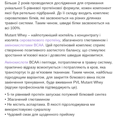
Більше 2 років проводилися дослідження для отримання
унікальної 5-рівневої протеїнової формули, кожен компонент
якої був ретельно підібраний. До її складу входить комплекс
сироваткових білків, які засвоюються на різних ділянках
травної системи. Таким чином, швидкі білки засвоюються на
всі 100%.
Mutant Whey – найпотужніший коктейль з концентрату і
изолята
сироваткового протеїну
, збагаченого глютамином і
амінокислотами BCAA
. Цей протеїновий комплекс сприяє
створенню позитивного азотистого балансу, що стимулює
зростання м'язової маси і дозволяє швидше відновитися.
Амінокислоти
BCAA і пептиди, потрапляючи в травну систему,
практично відразу всмоктуються і потрапляють в кров, яка
транспортує їх до м'язовим тканинам. Таким чином, найбільш
підходящим варіантом, для закриття білкового вікна після
закінчення тренування, буде вживання PVL Mutant Whey
(відгуки професіоналів підтверджують це).
• 5-ти рівневий протеїн запускає потужний білковий синтез
• Збагачений глютамином
• Не містить аспартама. В якості підсолоджувача ми
використовуємо сукралозу
• Чудовий смак для щоденного прийому