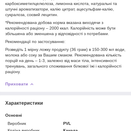
карбоксиметилцелюлоза, лимонна кислота, натуральні та
штучні ароматизатори, калію цитрат, ацесульфам-калію,
сукралоза, соєвий лецитин.
*Рекомендована добова норма вказана виходячи з
калорійності раціону – 2000 ккал. Калорійність може бути
збільшена або зменшена у відповідності з потребами.
Рекомендації по застосуванню:
Розведіть 1 мірну ложку продукту (36 грам) в 150-300 мл води,
молока або соку за Вашим смаком. Рекомендована кількість
порцій на день – 1-3, залежно від маси тіла, інтенсивності
тренувань, загального споживання білкової їжі і калорійності
раціону.
Приховати
Характеристики
Основні
Виробник
PVL
Країна виробник
Канада