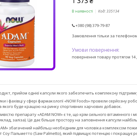
1 373 ₴
В наявності
Код:
335134
+380 (98) 379-79-87
Замовлення тільки за телефоно
повернення товару протягом 14 
одукт, прийом однієї капсули якого забезпечить комплексну підтрим
ики і фахівці у сфері фармакології «NOW Foods» провели серйозну роб
а якого буде кращою на ринку спортивних харчових добавок.
вістю препарату «ADAM NOW» є те, що крім сильного вітамінного і мі
клад, заліза). Це дає більше простору на заповнення капсули найбіл
ADAM» збагачений найбільш необхідним для чоловіка комплексом пож
 Соу Пальметто (Saw Palmetto), який підвищує потенцію і покращує р