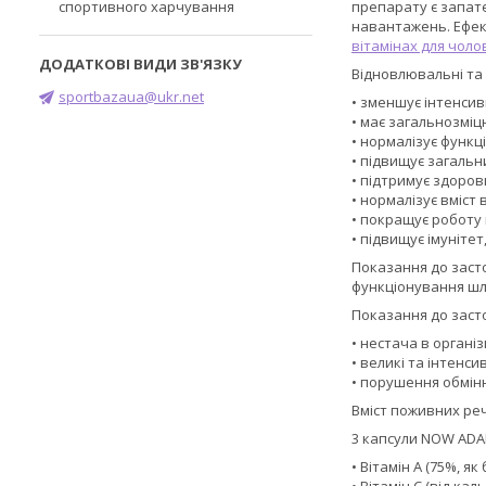
спортивного харчування
препарату є запате
навантажень. Ефект
вітамінах для чолов
Відновлювальні та 
sportbazaua@ukr.net
• зменшує інтенсив
• має загальнозміц
• нормалізує функц
• підвищує загальн
• підтримує здорови
• нормалізує вміст 
• покращує роботу 
• підвищує імунітет
Показання до заст
функціонування шл
Показання до заст
• нестача в організм
• великі та інтенс
• порушення обмінн
Вміст поживних речо
3 капсули NOW ADA
• Вітамін А (75%, я