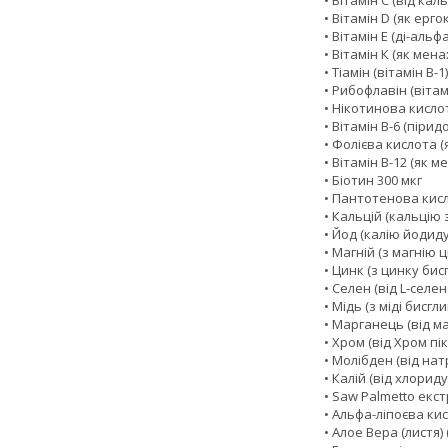
• Вітамін С (від кал
• Вітамін D (як ер
• Вітамін Е (ді-аль
• Вітамін К (як мен
• Тіамін (вітамін B-1)
• Рибофлавін (вітамі
• Нікотинова кислота
• Вітамін В-6 (пірид
• Фолієва кислота (
• Вітамін B-12 (як 
• Біотин 300 мкг
• Пантотенова кисло
• Кальцій (кальцію 
• Йод (калію йодиду
• Магній (з магнію ц
• Цинк (з цинку бис
• Селен (від L-селе
• Мідь (з міді бисгл
• Марганець (від м
• Хром (від Хром пік
• Молібден (від нат
• Калій (від хлориду
• Saw Palmetto екст
• Альфа-ліпоєва кис
• Алое Вера (листя)