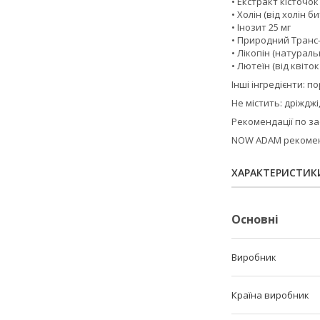
• Екстракт кісточо
• Холін (від холін б
• Інозит 25 мг
• Природний Транс-
• Лікопін (натураль
• Лютеїн (від квіто
Інші інгредієнти: 
Не містить: дріждж
Рекомендації по з
NOW ADAM рекоменду
ХАРАКТЕРИСТИК
Основні
Виробник
Країна виробник