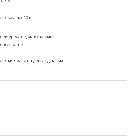
 25 мг
) (корінь)] 10 мг
о джерела) і діоксид кремнію.
 консерванти.
етки 3 рази на день під час їжі.