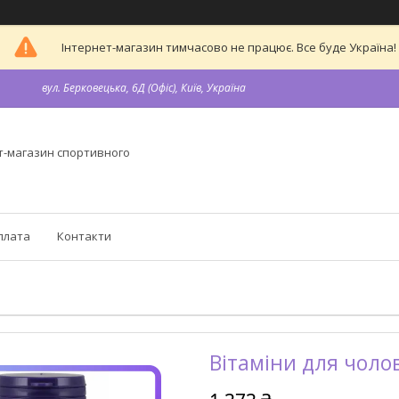
Інтернет-магазин тимчасово не працює. Все буде Україна!
вул. Берковецька, 6Д (Офіс), Київ, Україна
т-магазин спортивного
плата
Контакти
Вітаміни для чолов