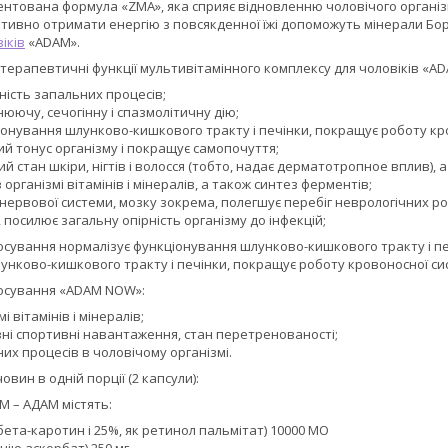
нтована формула «ZMA», яка сприяє відновленню чоловічого організму
ивно отримати енергію з повсякденної їжі допоможуть мінерали Бор, Й
іків
«ADAM».
терапевтичні функції мультивітамінного комплексу для чоловіків «A
ність запальних процесів;
нюючу, сечогінну і спазмолітичну дію;
іонування шлунково-кишкового тракту і печінки, покращує роботу кр
ий тонус організму і покращує самопочуття;
й стан шкіри, нігтів і волосся (тобто, надає дерматотропное вплив), а
в організмі вітамінів і мінералів, а також синтез ферментів;
нервової системи, мозку зокрема, полегшує перебіг неврологічних ро
, посилює загальну опірність організму до інфекцій;
осування нормалізує функціонування шлунково-кишкового тракту і пе
унково-кишкового тракту і печінки, покращує роботу кровоносної си
осування «ADAM NOW»:
і вітамінів і мінералів;
ивні спортивні навантаження, стан перетренованості;
их процесів в чоловічому організмі.
вин в одній порції (2 капсули):
M – АДАМ містять:
к бета-каротин і 25%, як ретинол пальмітат) 10000 МО