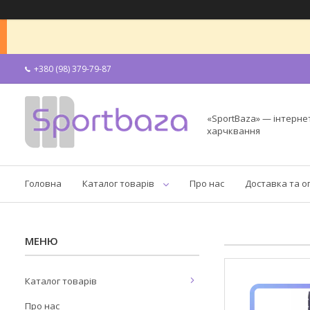
+380 (98) 379-79-87
«SportBaza» — інтерне
харчквання
Головна
Каталог товарів
Про нас
Доставка та о
Каталог товарів
Про нас