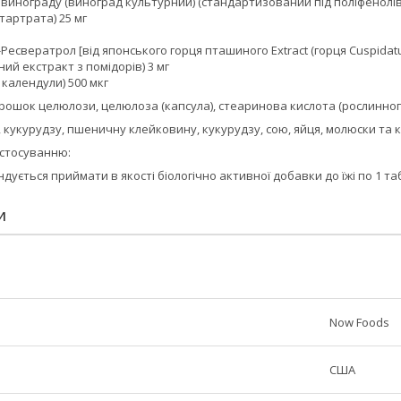
к винограду (виноград культурний) (стандартизований під поліфенолів)
итартрата) 25 мг
Ресвератрол [від японського горця пташиного Extract (горця Cuspidatum
ний екстракт з помідорів) 3 мг
к календули) 500 мкг
порошок целюлози, целюлоза (капсула), стеаринова кислота (рослинног
і, кукурудзу, пшеничну клейковину, кукурудзу, сою, яйця, молюски та
астосуванню:
ється приймати в якості біологічно активної добавки до їжі по 1 табл
И
Now Foods
США