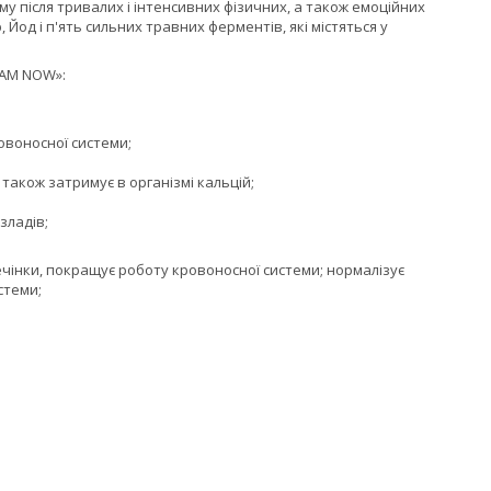
 після тривалих і інтенсивних фізичних, а також емоційних
од і п'ять сильних травних ферментів, які містяться у
DAM NOW»:
овоносної системи;
 також затримує в організмі кальцій;
зладів;
чінки, покращує роботу кровоносної системи; нормалізує
стеми;