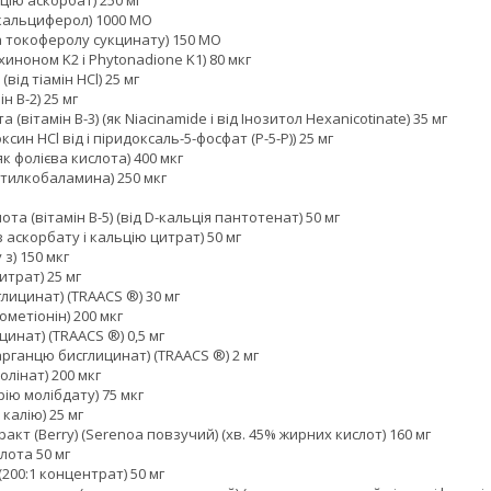
ьцію аскорбат) 250 мг
гокальциферол) 1000 МО
фа токоферолу сукцинату) 150 МО
ахиноном K2 і Phytonadione K1) 80 мкг
 (від тіамін HCl) 25 мг
н B-2) 25 мг
 (вітамін B-3) (як Niacinamide і від Інозитол Hexanicotinate) 35 мг
оксин HCl від і піридоксаль-5-фосфат (Р-5-Р)) 25 мг
як фолієва кислота) 400 мкг
метилкобаламина) 250 мкг
та (вітамін В-5) (від D-кальція пантотенат) 50 мг
з аскорбату і кальцію цитрат) 50 мг
 з) 150 мкг
итрат) 25 мг
глицинат) (TRAACS ®) 30 мг
нометіонін) 200 мкг
ицинат) (TRAACS ®) 0,5 мг
арганцю бисглицинат) (TRAACS ®) 2 мг
олінат) 200 мкг
рію молібдату) 75 мкг
 калію) 25 мг
ракт (Berry) (Serenoa повзучий) (хв. 45% жирних кислот) 160 мг
лота 50 мг
 (200:1 концентрат) 50 мг