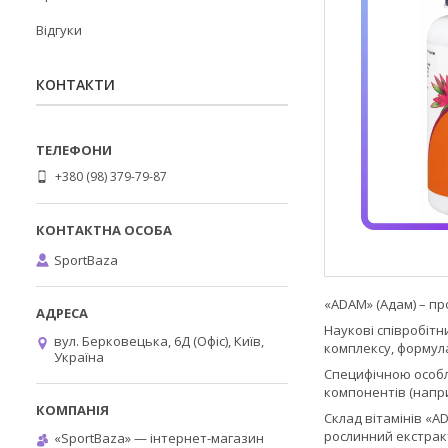
Відгуки
КОНТАКТИ
+380 (98) 379-79-87
SportBaza
«ADAM» (Адам) – пр
Наукові співробітн
вул. Берковецька, 6Д (Офіс), Київ,
комплексу, формул
Україна
Специфічною особли
компонентів (напри
Склад вітамінів «
рослинний екстракт
«SportBaza» — інтернет-магазин