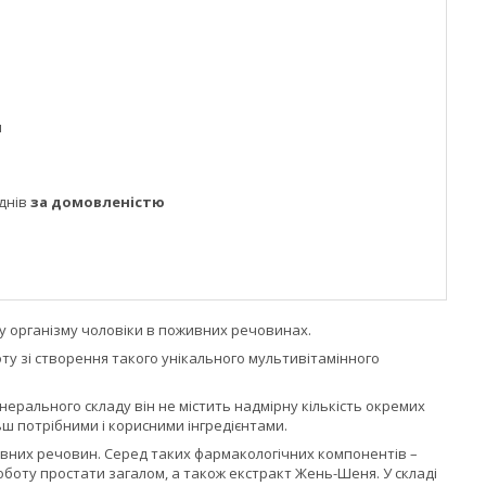
м
днів
за домовленістю
ку організму чоловіки в поживних речовинах.
оту зі створення такого унікального мультивітамінного
нерального складу він не містить надмірну кількість окремих
ьш потрібними і корисними інгредієнтами.
ивних речовин. Серед таких фармакологічних компонентів –
оботу простати загалом, а також екстракт Жень-Шеня. У складі