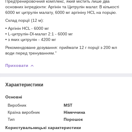
Предтренировочний комплекс, який містить лише два
основних інгредієнти: Аргінін та Цитрулін малат. В кількості
6000 мг цитрулін малату, 6000 мг аргініну HCL на порцію.
Склад порції (12 м):
• Аргінін HCL - 6000 мг
• L-цитрулін-Dl-малат 2:1 - 6000 мг
• з яких цитрулін - 4200 мг
Рекомендоване дозування: приймати 12 г порції з 200 мл
води перед тренуванням."
Приховати
Характеристики
Основні
Виробник
MST
Країна виробник
Німеччина
Тип
Порошок
Користувальницькі характеристики