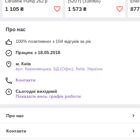
Citrulline Pump 262 р
(520 г) (338966)
Ener
(345272)
1 105
1 573
877
₴
₴
Про нас
100% позитивних з 104 відгуків за рік
Працює з 18.05.2018
м. Київ
вул. Берковецька, 6Д (Офіс), Київ, Україна
Контакти
Сьогодні вихідний
Показати весь графік роботи
Про нас
Контакти