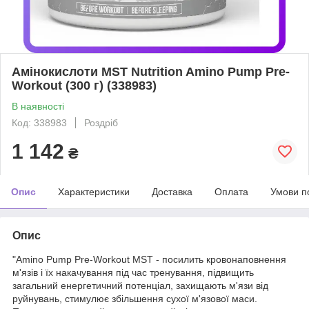
Амінокислоти MST Nutrition Amino Pump Pre-
Workout (300 г) (338983)
В наявності
Код: 338983
Роздріб
1 142
₴
Опис
Характеристики
Доставка
Оплата
Умови п
Опис
"Amino Pump Pre-Workout MST - посилить кровонаповнення
м'язів і їх накачування під час тренування, підвищить
загальний енергетичний потенціал, захищають м'язи від
руйнувань, стимулює збільшення сухої м'язової маси.