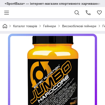
«SportBaza» — інтернет-магазин спортивного харчквання
Каталог товарів
Гейнери
Високобілкові гейнери
Г