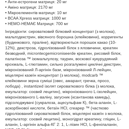
• Анти-естрогени матриця: 20 мг
• Аміно матриця: 2170 мг
• Мікроелементів матриця: 10 мг
• BCAA Xpress матриця: 1000 мг
• НЕМО-НЕМАЄ Матриця: 700 мг
Інгредієнти: сироватковий білковий концентрат (з молока),
мальтодекстрин, вівсяного борошна (клейковини), корригенты
(будинкового, праліне), відтворюються порошок какао (10-
12%), декстроза, гідролізований білок з яловичини, креатин
безводний, microntecgemicroniseerde креатин, рисовий білок,
палатіноза ™ ізомальтулозу, таурин, воскової кукурудзяний
крохмаль, L-глютамин, сильно розгалужені циклічні декстрин,
мікронізований Л-аргінін бази, мікронізований Л-лейцин,
міцелярні казеїн концентрат (з молока), modcarb ™
клейковини зерна суміші (овес, амарант, гречка, просо,
лобода) , instantized ізолят сироваткового білка (з молока,
емульгатор: соєвий лецитин), мікронізованого L-ізолейцин,
мікронізованого L-валіну, загусник (ксантанова камедь),
підсолоджувачі (сукралоза, ацесульфам К), бета-аланін, L-
аскорбінової кислоти, бетаїн HCl, creapep ™ (частково
гідролізований сироватковий білок, міцелярні казеїн з молока,
емульгатор: соєвий лецитин), моногідрат креатину, гліцин, L-
аланін, L-аргінін альфа-КГ 2: 1, L-лізин HCl, L-фенілаланін,