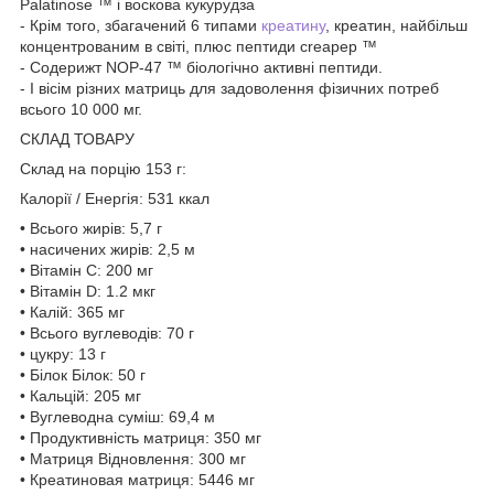
Palatinose ™ і воскова кукурудза
- Крім того, збагачений 6 типами
креатину
, креатин, найбільш
концентрованим в світі, плюс пептиди creapep ™
- Содерижт NOP-47 ™ біологічно активні пептиди.
- І вісім різних матриць для задоволення фізичних потреб
всього 10 000 мг.
СКЛАД ТОВАРУ
Склад на порцію 153 г:
Калорії / Енергія: 531 ккал
• Всього жирів: 5,7 г
• насичених жирів: 2,5 м
• Вітамін С: 200 мг
• Вітамін D: 1.2 мкг
• Калій: 365 мг
• Всього вуглеводів: 70 г
• цукру: 13 г
• Білок Білок: 50 г
• Кальцій: 205 мг
• Вуглеводна суміш: 69,4 м
• Продуктивність матриця: 350 мг
• Матриця Відновлення: 300 мг
• Креатиновая матриця: 5446 мг