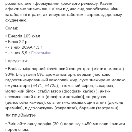
розвиток, але і формування красивого рельєфу. Казеїн
ефективно живить ваші м'язи під час сну, запобігаючи нічні
катаболічні втрати, активізує метаболізм і сприяє здоровому
схудненню.
Склад:
• Енергія 105 ккал
• Білок 22 р
• - з них ВСАА 4,3 г
• - з них 5,9 г
Глютаміна
Інгредієнти:
• Ваніль: міцелярний казеїновий концентрат (містить молоко)
90%, L-глутамін 5%, ароматизатори, вершки [частково
гидрогенизированный кокосовий жир, сухе знежирене молоко,
емульгатори (E471, E472a), глюкозний сироп, сахароза,
молочний білок, стабілізатор (фосфати калію) ), анти-
слеживающий агент (фосфати кальцію)], загущувач
(целюлозна камедь), сіль, анти-слеживающий агент (діоксид
кремнію), підсолоджувач (сукралоза), барвник (тартразин)
ЯК ПРИЙМАТИ:
• Змішайте одну порцію (30 г) порошку з 450 мл води і випити
перед сном.