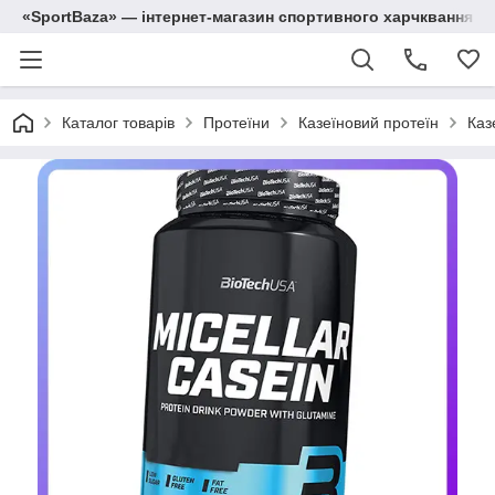
«SportBaza» — інтернет-магазин спортивного харчквання
Каталог товарів
Протеїни
Казеїновий протеїн
Каз