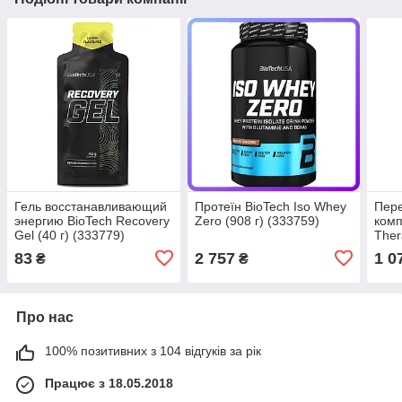
Гель восстанавливающий
Протеїн BioTech Iso Whey
Пер
энергию BioTech Recovery
Zero (908 г) (333759)
комп
Gel (40 г) (333779)
Ther
83
2 757
1 0
₴
₴
Про нас
100% позитивних з 104 відгуків за рік
Працює з 18.05.2018