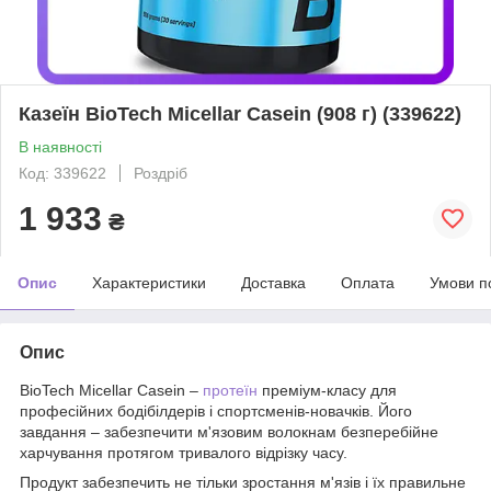
Казеїн BioTech Micellar Casein (908 г) (339622)
В наявності
Код: 339622
Роздріб
1 933
₴
Опис
Характеристики
Доставка
Оплата
Умови п
Опис
BioTech Micellar Casein –
протеїн
преміум-класу для
професійних бодібілдерів і спортсменів-новачків. Його
завдання – забезпечити м'язовим волокнам безперебійне
харчування протягом тривалого відрізку часу.
Продукт забезпечить не тільки зростання м'язів і їх правильне