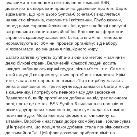
власними технологіями виготовлення компанії BSN,
дозволяють створювати практично ідеальний протеїн. Варто
відзначити, що крім цього Syntha-6 (синта-6) виділяється
наявністю вітамінів, ферментів і клітковини. Грубо кажучи,
перед нами справжній замінник їжі, адже в добавці присутні
всі речовини властиві звичайної їжі. Клітковина і ферменти
сприяють кращому засвоєнню білка, а вітаміни і мінерали
нормалізують всі обмінні процеси організму: від набору
м'язової маси, до знищення підшкірного жиру.
Багато атлетів купують Syntha-6 з однією метою – замінити
деякі білкові страви. Величезній кількості людей досить
швидко набридають курячі грудки, пісне м'ясо і т. п. Саме в
такій ситуації використовуються протеїнові комплекси. Крім
того, часто атлет просто не в змозі з'їсти потрібну кількість
білка зі звичайної їжі, так як вуглеводи займають багато місця
в кишечнику, і потребують певного часу для засвоєння.
Здавалося б, вибір протеїнової добавки не відіграє ключової
ролі, проте це не так. BSN Syntha-6 виділяється наявністю
різних другорядних компонентів, які в сумі надають помітне
позитивне дію. Мова йде про ферменти, клітковину та
вітаміни. Виробник настільки добре скомбінував і збалансував
ці інгредієнти, що порція такої добавки стала прирівнюватися
до звичайної їжі. Цей факт дозволяє прибрати ліміт на