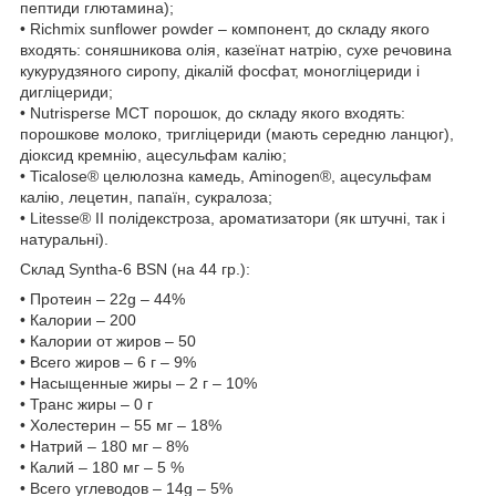
пептиди глютамина);
• Richmix sunflower powder – компонент, до складу якого
входять: соняшникова олія, казеїнат натрію, сухе речовина
кукурудзяного сиропу, дікалій фосфат, моногліцериди і
дигліцериди;
• Nutrisperse MCT порошок, до складу якого входять:
порошкове молоко, тригліцериди (мають середню ланцюг),
діоксид кремнію, ацесульфам калію;
• Ticalose® целюлозна камедь, Aminogen®, ацесульфам
калію, лецетин, папаїн, сукралоза;
• Litesse® II полідекстроза, ароматизатори (як штучні, так і
натуральні).
Склад Syntha-6 BSN (на 44 гр.):
• Протеин – 22g – 44%
• Калории – 200
• Калории от жиров – 50
• Всего жиров – 6 г – 9%
• Насыщенные жиры – 2 г – 10%
• Транс жиры – 0 г
• Холестерин – 55 мг – 18%
• Натрий – 180 мг – 8%
• Калий – 180 мг – 5 %
• Всего углеводов – 14g – 5%