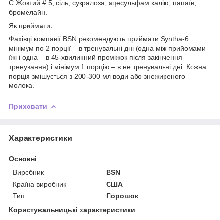
C Жовтий # 5, сіль, сукралоза, ацесульфам калію, папаїн,
бромелайн.
Як приймати:
Фахівці компанії BSN рекомендують приймати Syntha-6
мінімум по 2 порції – в тренувальні дні (одна між прийомами
їжі і одна – в 45-хвилинний проміжок після закінчення
тренування) і мінімум 1 порцію – в не тренувальні дні. Кожна
порція змішується з 200-300 мл води або знежиреного
молока.
Приховати
Характеристики
Основні
Виробник
BSN
Країна виробник
США
Тип
Порошок
Користувальницькі характеристики