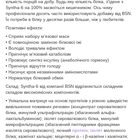
кількість порцій на добу. Будь-яку кількість білка, з'їдене з
Syntha-6 на 100% засвоїться кишечником. Ось чому
професіонали досить часто використовують добавку від BSN.
Їх потреби в білку у десятки разів більше, ніж у любителів.
Позитивні ефекти:
• Сприяє набору м'язової маси
• Є повноцінною заміною білкової їжі
• Володіє тривалим ефектом
• Пригнічує м'язовий катаболізм
• Провокує синтез інсуліну (анаболічного гормону)
• Пригнічує відчуття голоду
• Насичує кров незамінними амінокислотами
• Нормалізує білковий обмін
Склад: Syntha-6 від компанії BSN відрізняється складним
складом високоякісних компонентів:
• Унікальна матриця на основі протеїнів з різною швидкістю
вивільнення поживних речовин (концентрат сироваткового
білка, минулий ультрафільтрацію (збагачений альфа-
лактальбумином); ізолят сироваткового білка, минулий
микрофильтрацию (збагачений пептидними фракціями
изолята сироваткового); яєчний
протеїн; ізолят
молочного
білка; казеїнат кальцію; міцелярні α - і β-казеїни і казеїнати;