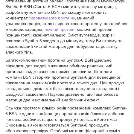
оптимальний азотний баланс і зростання Вашої мускулатури.
Syntha-6 BSN (Синта-6 БСН) містить унікальну матрицю,
розроблену компанією BSN, до складу якої входять:
концентрат
сироваткового протеїну
, минулий
ультрафільтрацію; ізолят сироваткового протеїну, що пройшов
микрофильтрацию;
яєчний протеїн
; молочний протеїн
(концентрат); казеїнат кальцію. Зміст вуглеводів, жирів і
лактози в Syntha-6 зведено до мінімуму, тому Ви отримуєте
високоякісний чистий матеріал для побудови та розвитку
власного тіла.
Багатокомпонентний протеїни Syntha-6 BSN ідеально
підходить для людей з швидким обміном речовин, чий
організм швидко засвоює поживні речовини. Дієтологи
компанії BSN створили протеїни Syntha-6 для повноцінної
підживлення ваших м'язів протягом всього дня. Цей продукт
складається з декількох білків різного ступеня складності і
швидкості засвоєння. Науково доведено, що така білкова
матриця дає максимальний анаболічний ефект.
Ось уже протягом кількох років протеїновий комплекс Syntha-
6 BSN є одним з найкращих представників білкових добавок.
Головна особливість цього продукту полягає в його якості.
Сировина, з якої виготовляється Syntha-6 проходить
обов'язкову перевірку. Особливі методи фільтрації в сумі з