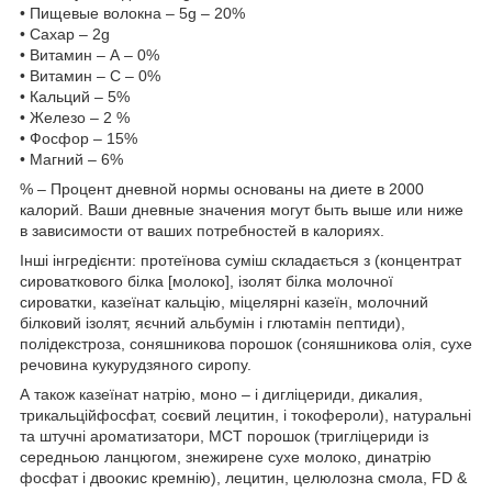
• Пищевые волокна – 5g – 20%
• Сахар – 2g
• Витамин – А – 0%
• Витамин – С – 0%
• Кальций – 5%
• Железо – 2 %
• Фосфор – 15%
• Магний – 6%
% – Процент дневной нормы основаны на диете в 2000
калорий. Ваши дневные значения могут быть выше или ниже
в зависимости от ваших потребностей в калориях.
Інші інгредієнти: протеїнова суміш складається з (концентрат
сироваткового білка [молоко], ізолят білка молочної
сироватки, казеїнат кальцію, міцелярні казеїн, молочний
білковий ізолят, яєчний альбумін і глютамін пептиди),
полідекстроза, соняшникова порошок (соняшникова олія, сухе
речовина кукурудзяного сиропу.
А також казеїнат натрію, моно – і дигліцериди, дикалия,
трикальційфосфат, соєвий лецитин, і токофероли), натуральні
та штучні ароматизатори, MCT порошок (тригліцериди із
середньою ланцюгом, знежирене сухе молоко, динатрію
фосфат і двоокис кремнію), лецитин, целюлозна смола, FD &