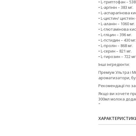
• L-триптофан – 538
• L-аргінін – 383 мг.
• L-аспарагінова ки
• L-цистин/ цистеїн 
• L-аланін – 1060 мг.
• L-глютамінова кис
• L-гліцин – 396 мг.
• L-гістидин – 430 мг
• L-пролін – 868 мг.
• L-серин – 821 мг.
• L-тирозин – 722 мг
Інші інгредієнти:
Преміум Ультра і 
ароматизатори, бу
Рекомендації по за
Якщо ви хочете пр
300мл молока додай
"
ХАРАКТЕРИСТИК