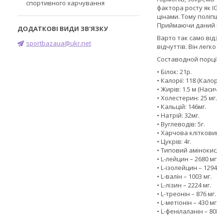
спортивного харчування
фактора росту як I
цінами. Тому поліп
Приймаючи даний пр
Варто так само від
sportbazaua@ukr.net
відчуттів. Він лег
Составодной порції 
• Білок: 21р.
• Калорії: 118 (Калорі
• Жирів: 1.5 м (Насич
• Холестерин: 25 мг.
• Кальцій: 146мг.
• Натрій: 32мг.
• Вуглеводів: 5г.
• Харчова клітковин
• Цукрів: 4г.
• Типовий амінокис
• L-лейцин – 2680 мг
• L-ізолейцин – 1294
• L-валін – 1003 мг.
• L-лізин – 2224 мг.
• L-треонін – 876 мг.
• L-метіонін – 430 мг
• L-фенілаланін – 80