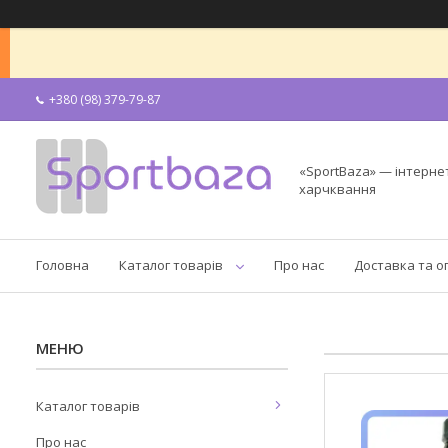
+380 (98) 379-79-87
«SportBaza» — інтерне
харчквання
Головна
Каталог товарів
Про нас
Доставка та о
Каталог товарів
Про нас