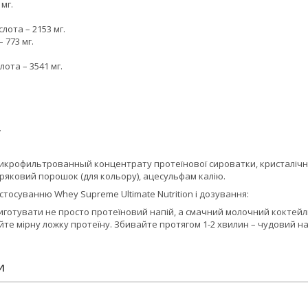
 мг.
слота – 2153 мг.
– 773 мг.
лота – 3541 мг.
.
.
Микрофильтрованный концентрату протеїнової сироватки, кристалічна
ряковий порошок (для кольору), ацесульфам калію.
стосуванню Whey Supreme Ultimate Nutrition і дозування:
иготувати не просто протеїновий напій, а смачний молочний коктейл
те мірну ложку протеїну. Збивайте протягом 1-2 хвилин – чудовий н
И