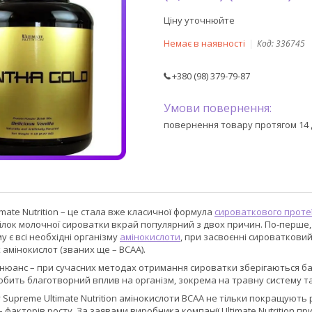
Ціну уточнюйте
Немає в наявності
Код:
336745
+380 (98) 379-79-87
повернення товару протягом 14 
mate Nutrition – це стала вже класичної формула
сироваткового проте
Білок молочної сироватки вкрай популярний з двох причин. По-перше,
у є всі необхідні організму
амінокислоти
, при засвоєнні сироваткови
амінокислот (званих ще – ВСАА).
нюанс – при сучасних методах отримання сироватки зберігаються баг
обить благотворний вплив на організм, зокрема на травну систему та
Supreme Ultimate Nutrition амінокислоти ВСАА не тільки покращують 
– факторів росту. За заявами виробника компанії Ultimate Nutrition 