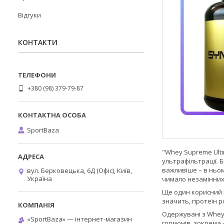
Відгуки
КОНТАКТИ
+380 (98) 379-79-87
SportBaza
"Whey Supreme Ulti
ультрафільтрації. 
важливіше – в ньом
вул. Берковецька, 6Д (Офіс), Київ,
Україна
чимало незамінних 
Ще один корисний 
значить, протеїн р
Одержувані з Whey 
«SportBaza» — інтернет-магазин
гормонів, зокрема 