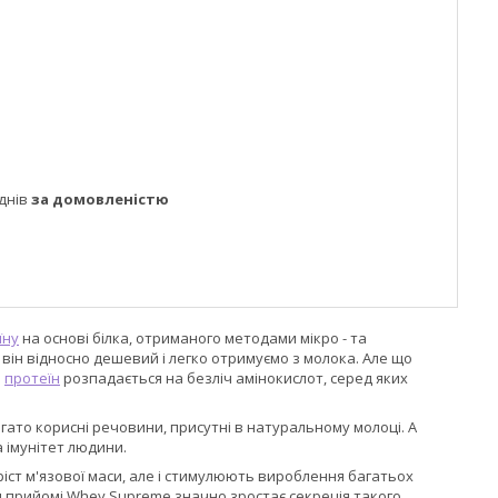
днів
за домовленістю
їну
на основі білка, отриманого методами мікро - та
 він відносно дешевий і легко отримуємо з молока. Але що
й
протеїн
розпадається на безліч амінокислот, серед яких
ато корисні речовини, присутні в натуральному молоці. А
 імунітет людини.
ріст м'язової маси, але і стимулюють вироблення багатьох
при прийомі Whey Supreme значно зростає секреція такого