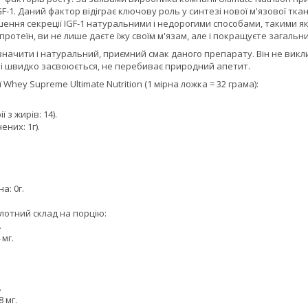
GF-1. Даний фактор відіграє ключову роль у синтезі нової м'язової тк
шення секреції IGF-1 натуральними і недорогими способами, такими я
отеїн, ви не лише даєте їжу своїм м'язам, але і покращуєте загальн
значити і натуральний, приємний смак даного препарату. Він не викл
ко і швидко засвоюється, не перебиває природний апетит.
Whey Supreme Ultimate Nutrition (1 мірна ложка = 32 грама):
ї з жирів: 14).
ених: 1г).
а: 0г.
лотний склад на порцію:
.
 мг.
.
8 мг.