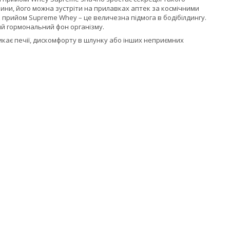
анини, його можна зустріти на прилавках аптек за космічними
к прийом Supreme Whey – це величезна підмога в бодібілдингу.
ий гормональний фон організму.
икає печії, дискомфорту в шлунку або інших неприємних