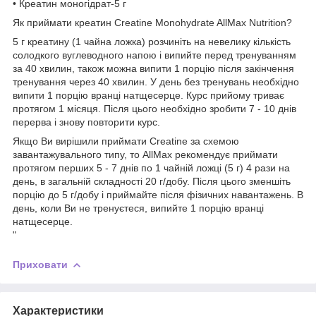
• Креатин моногідрат-5 г
Як приймати креатин Creatine Monohydrate AllMax Nutrition?
5 г креатину (1 чайна ложка) розчиніть на невелику кількість
солодкого вуглеводного напою і випийте перед тренуванням
за 40 хвилин, також можна випити 1 порцію після закінчення
тренування через 40 хвилин. У день без тренувань необхідно
випити 1 порцію вранці натщесерце. Курс прийому триває
протягом 1 місяця. Після цього необхідно зробити 7 - 10 днів
перерва і знову повторити курс.
Якщо Ви вирішили приймати Creatine за схемою
завантажувального типу, то AllMax рекомендує приймати
протягом перших 5 - 7 днів по 1 чайній ложці (5 г) 4 рази на
день, в загальній складності 20 г/добу. Після цього зменшіть
порцію до 5 г/добу і приймайте після фізичних навантажень. В
день, коли Ви не тренуєтеся, випийте 1 порцію вранці
натщесерце.
"
Приховати
Характеристики