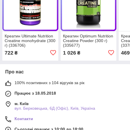
Креатин Ultimate Nutrition
Креатин Optimum Nutrition
Креа
Creatine monohydrate (300
Creatine Powder (300 г)
Crea
г) (336706)
(335677)
(337
722
1 026
469
₴
₴
Про нас
100% позитивних з 104 відгуків за рік
Працює з 18.05.2018
м. Київ
вул. Берковецька, 6Д (Офіс), Київ, Україна
Контакти
Сьогодні працює з 10:00 до 18:00