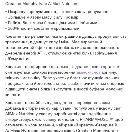
Creatine Monohydrate AllMax Nutrition:
• Покращує продуктивність, інтенсивність тренування
• Збільшує м'язову масу, силу і розмір
• Робить Ваші м'язи більш щільними і набитими
• 100% чистий креатин мікронізований
Креатин - це речовина, яка виграшно підвищує продуктивність
тренування, підвищує силу і міць. Має виражений
терапевтичний ефект, що запобігає виснаження основного
джерела енергії АТФ, стимулює синтез білка і збільшення
об'єму клітин.
Креатин - це природне органічне з'єднання, яке в організмі
синтезується шляхом перетворення
амінокислот
аргініну,
гліцину і метіоніну. Бере участь у багатьох функціональних
процесах, але його головна роль забезпечити м'язи енергією,
підвищити синтез білка і виступити в якості буфера молочної
кислоти.
Креатин - це найбільш досліджена і перевірена часом
добавка в спортивному харчуванні популярна у всьому світі.
AllMax Nutrition у своєму виробництві для подрібнення
використовує ексклюзивну технологію PHARMAFUSE ™ щоб
отримати мікронізований, найкращий креатин-Creapure®.
АлМакс Нутришн підтверджує якість Creatine Monohydrate