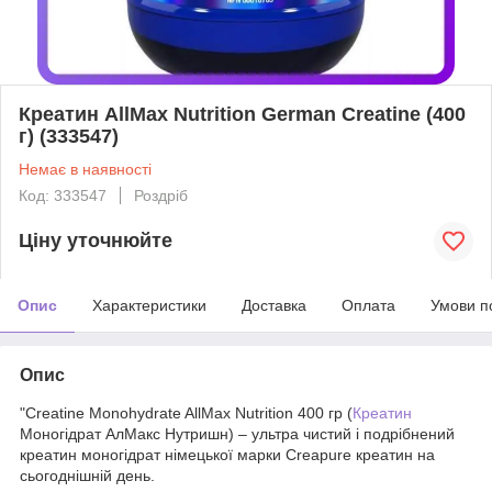
Креатин AllMax Nutrition German Creatine (400
г) (333547)
Немає в наявності
Код: 333547
Роздріб
Ціну уточнюйте
Опис
Характеристики
Доставка
Оплата
Умови п
Опис
"Creatine Monohydrate AllMax Nutrition 400 гр (
Креатин
Моногідрат АлМакс Нутришн) – ультра чистий і подрібнений
креатин моногідрат німецької марки Creapure креатин на
сьогоднішній день.