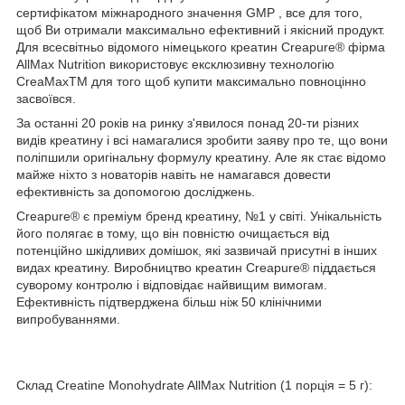
сертифікатом міжнародного значення GMP , все для того,
щоб Ви отримали максимально ефективний і якісний продукт.
Для всесвітньо відомого німецького креатин Creapure® фірма
AllMax Nutrition використовує ексклюзивну технологію
CreaMaxTM для того щоб купити максимально повноцінно
засвоївся.
За останні 20 років на ринку з'явилося понад 20-ти різних
видів креатину і всі намагалися зробити заяву про те, що вони
поліпшили оригінальну формулу креатину. Але як стає відомо
майже ніхто з новаторів навіть не намагався довести
ефективність за допомогою досліджень.
Creapure® є преміум бренд креатину, №1 у світі. Унікальність
його полягає в тому, що він повністю очищається від
потенційно шкідливих домішок, які зазвичай присутні в інших
видах креатину. Виробництво креатин Creapure® піддається
суворому контролю і відповідає найвищим вимогам.
Ефективність підтверджена більш ніж 50 клінічними
випробуваннями.
Склад Creatine Monohydrate AllMax Nutrition (1 порція = 5 г):