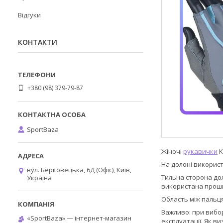
Відгуки
КОНТАКТИ
+380 (98) 379-79-87
SportBaza
Жіночі
рукавички
K
На долоні викорис
вул. Берковецька, 6Д (Офіс), Київ,
Тильна сторона дол
Україна
використана проши
Область між пальц
Важливо: при вибор
«SportBaza» — інтернет-магазин
експлуатації. Як в