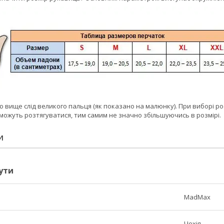
вище слід великого пальця (як показано на малюнку). При виборі ро
можуть розтягуватися, тим самим не значно збільшуючись в розмірі.
И
ути
MadMax
Чехія