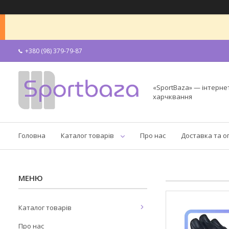
+380 (98) 379-79-87
«SportBaza» — інтерне
харчквання
Головна
Каталог товарів
Про нас
Доставка та о
Каталог товарів
Про нас