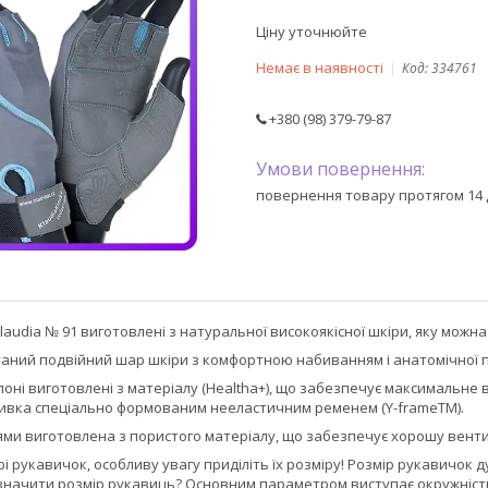
Ціну уточнюйте
Немає в наявності
Код:
334761
+380 (98) 379-79-87
повернення товару протягом 14 
laudia № 91 виготовлені з натуральної високоякісної шкіри, яку мож
таний подвійний шар шкіри з комфортною набиванням і анатомічної
оні виготовлені з матеріалу (Healtha+), що забезпечує максимальне
вка спеціально формованим нееластичним ременем (Y-frameTM).
ями виготовлена з пористого матеріалу, що забезпечує хорошу венти
і рукавичок, особливу увагу приділіть їх розміру! Розмір рукавичок 
изначити розмір рукавиць? Основним параметром виступає окружність