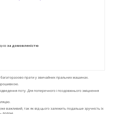
днів
за домовленістю
на багаторазово прати у звичайних пральних машинах.
 прошивкою.
 відведення поту. Для поперечного і поздовжнього зміцнення
ляцію.
дуже важливий, так як від цього залежить подальше зручність їх
 долоні.