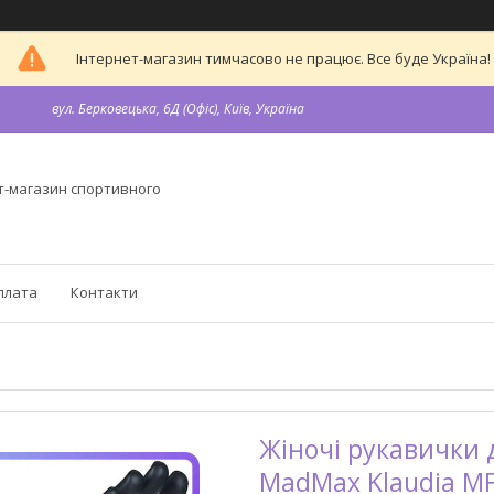
Інтернет-магазин тимчасово не працює. Все буде Україна!
вул. Берковецька, 6Д (Офіс), Київ, Україна
т-магазин спортивного
плата
Контакти
Жіночі рукавички д
MadMax Klaudia MF