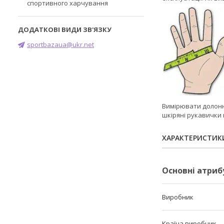
спортивного харчування
sportbazaua@ukr.net
Вимірювати долоню 
шкіряні рукавички 
ХАРАКТЕРИСТИК
Основні атриб
Виробник
Країна виробник