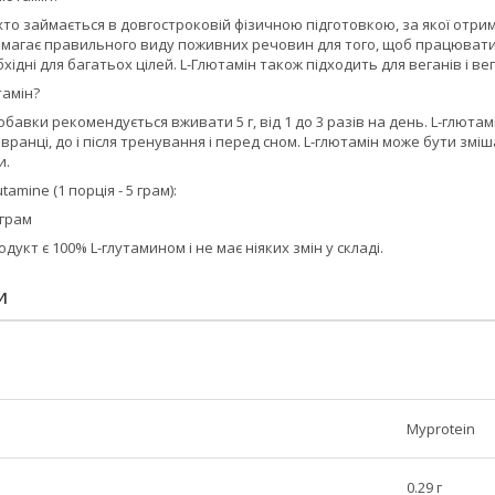
хто займається в довгостроковій фізичною підготовкою, за якої отр
имагає правильного виду поживних речовин для того, щоб працювати 
ідні для багатьох цілей. L-Глютамін також підходить для веганів і ве
тамін?
добавки рекомендується вживати 5 г, від 1 до 3 разів на день. L-глют
ранці, до і після тренування і перед сном. L-глютамін може бути з
и.
amine (1 порція - 5 грам):
 грам
одукт є 100% L-глутамином і не має ніяких змін у складі.
И
Myprotein
0.29 г