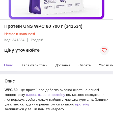
Протеїн UNS WPC 80 700 г (341534)
Немає в наявності
Код: 341534
Роздріб
Ціну уточнюйте
Опис
Характеристики
Доставка
Оплата
Умови п
Опис
WPC 80
- це протеїнова добавка високої якості на основі
концентрату
сироваткового протеїну
польського походження,
яка порадує своїм смаком найвимогливіших гурманів. Завдяки
ідеально складеним рецептом смак цього
протеїну
залишиться у вашій пам'яті надовго.