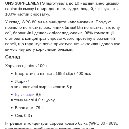
UNS SUPPLEMENTS
підготувала до 10 надзвичайно цікавих
варіантів смаку і природного смаку для людей, які шукають
100% чистий сироватку.
У складі WPC 80 ви не знайдете наповнювачів. Продукт
повністю не містить рослинних білків! Він не містить глютену,
сої, барвників і дешевих підсолоджувачів. 98% композиції
становить концентрат сироваткового протеїну в розчинній
версії, що гарантує легке приготування коктейлю і доповнює
вимогливу дієту корисними білками.
Склад
Харчова цінність 100 г
Енергетична цінність 1688 кДж / 400 ккал.
Жири-7 г
з них насичені жирні кислоти 3 р
Вуглеводи
9,6 г
в тому числі 4,0 г цукру
Білок д. м. 79 г
Сіль 0,3 г
Інгредієнти концентрат сироваткового білка (WPC 80 - 98%,
ароматизатор, стабілізатор: ксантанова камедь,