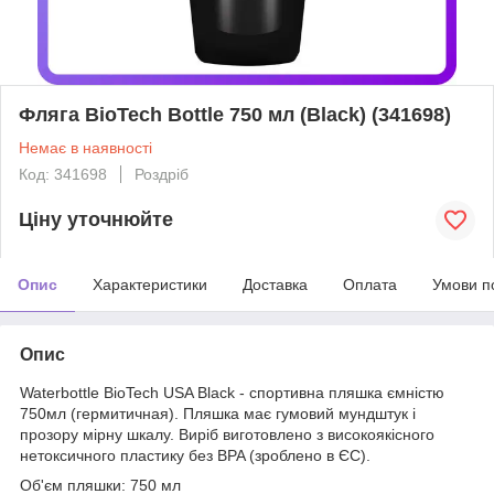
Фляга BioTech Bottle 750 мл (Black) (341698)
Немає в наявності
Код: 341698
Роздріб
Ціну уточнюйте
Опис
Характеристики
Доставка
Оплата
Умови п
Опис
Waterbottle BioTech USA Black - спортивна пляшка ємністю
750мл (гермитичная). Пляшка має гумовий мундштук і
прозору мірну шкалу. Виріб виготовлено з високоякісного
нетоксичного пластику без BPA (зроблено в ЄС).
Об'єм пляшки: 750 мл