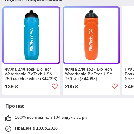
Фляга для води BioTech
Фляга для води BioTech
Пляш
Waterbottle BioTech USA
Waterbottle BioTech USA
Bottl
750 мл blue white (344096)
750 мл (344098)
Nozz
139
205
249
₴
₴
Про нас
100% позитивних з 104 відгуків за рік
Працює з 18.05.2018