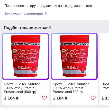
Повернення товару впродовж 14 днів за домовленістю
Всі умови повернення
Подібні товари компанії
Протеїн Scitec Nutrition
Протеїн Scitec Nutrition
Прот
100% Whey Protein
100% Whey Protein
Prot
Professional (500 гр)
Professional 500 гр
(342676)
(342311)
1 184
1 184
1 1
₴
₴