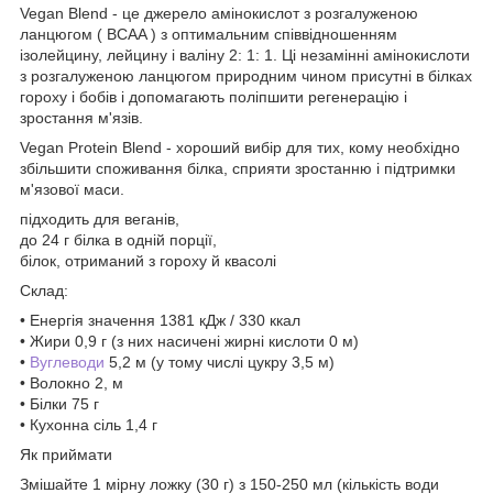
Vegan Blend - це джерело амінокислот з розгалуженою
ланцюгом ( BCAA ) з оптимальним співвідношенням
ізолейцину, лейцину і валіну 2: 1: 1. Ці незамінні амінокислоти
з розгалуженою ланцюгом природним чином присутні в білках
гороху і бобів і допомагають поліпшити регенерацію і
зростання м'язів.
Vegan Protein Blend - хороший вибір для тих, кому необхідно
збільшити споживання білка, сприяти зростанню і підтримки
м'язової маси.
підходить для веганів,
до 24 г білка в одній порції,
білок, отриманий з гороху й квасолі
Склад:
• Енергія значення 1381 кДж / 330 ккал
• Жири 0,9 г (з них насичені жирні кислоти 0 м)
•
Вуглеводи
5,2 м (у тому числі цукру 3,5 м)
• Волокно 2, м
• Білки 75 г
• Кухонна сіль 1,4 г
Як приймати
Змішайте 1 мірну ложку (30 г) з 150-250 мл (кількість води