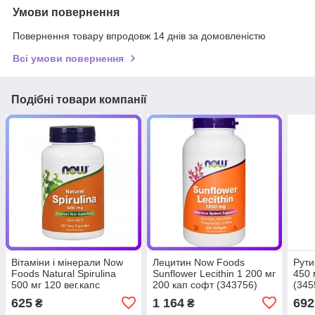
Умови повернення
Повернення товару впродовж 14 днів за домовленістю
Всі умови повернення
Подібні товари компанії
Вітаміни і мінерали Now
Лецитин Now Foods
Рути
Foods Natural Spirulina
Sunflower Lecithin 1 200 мг
450 
500 мг 120 вег.капс
200 кап софт (343756)
(345
(345346)
625
1 164
692
₴
₴