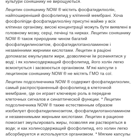
культури соняшнику не вирощуються.
Лецитин соняшнику NOW ® містить фосфатидилхолін,
найпоширеніший фосфолипид у клітинній мембрані. Хоча
фосфоліпіди фосфатидилхоліну присутні майже у всіх
клітинах організму, високі концентрації можуть бути виявлені в
головному мозку, серці, печінці та нирках. Лецитин соняшнику
NOW ® також природним чином багатий
фосфатидилинозитом, фосфатидилэтаноламином і
незамінними жирними кислотами. Лецитин в раціоні
допомагає емульгувати жири, дозволяючи їм розчинятися у
воді; і як холинсодержащий фосфолипид, його холін легко
всмоктується і засвоюється організмом. М'які капсули з
лецитином соняшнику NOW ® не містять ГМО та сої.
Лецитин подсолнечника NOW ® содержит фосфатидилхолин,
самый распространенный фосфолипид в клеточной
мембране, где он играет ключевую роль в передаче
клеточных сигналов и синаптической функции. * Лецитин
подсолнечника NOW ® также естественным образом
изобилует фосфатидилинозитом, фосфатидилэтаноламином
и незаменимыми жирными кислотами. Лецитин в рационе
помогает эмульгировать жиры, позволяя им растворяться в
воде; и как холинсодержащий фосфолипид, его холин легко
абсорбируется и используется организмом. * Мягкие капсулы