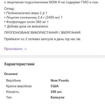
с лецитином подсолнечника NOW ® не содержат ГМО и сои.
Склад:
• Поліненасичені жири 1 р †
• Лецитин соняшнику 2,4 г (2400 мг) †
• Фосфатидил холін 360 мг †
† Добова доза не визначена.
ПРОПОНОВАНЕ ВИКОРИСТАННЯ І ЗБЕРІГАННЯ
Приймати по 2 гелевих капсули в день під час їжі.
Приховати
Характеристики
Основні
Виробник
Now Foods
Країна виробник
США
Кількість
100 шт.
Тип
Капсули