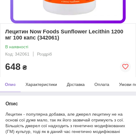
Лецитин Now Foods Sunflower Lecithin 1200
мг 100 капс (342061)
В наявності
Код: 342061
Роздріб
648
₴
Опис
Характеристики
Доставка
Оплата
Умови п
Опис
Лецитин - популярна добавка, але джерел лецитину не на
основі сої дуже мало, так як його зазвичай отримують з сої.
Більшість джерел сої надходить з генетично модифікованих
(ГМ) культур, тоді як в даний час генетично модифіковані