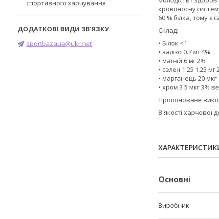
молодість і здоров'
спортивного харчування
кровоносну систему
60 % білка, тому є
Склад:
• Білок <1
sportbazaua@ukr.net
• залізо 0.7 мг 4%
• магній 6 мг 2%
• селен 1.25 1.25 мг
• марганець 20 мкг
• хром 3 5 мкг 3% в
Пропоноване вико
В якості харчової 
ХАРАКТЕРИСТИК
Основні
Виробник