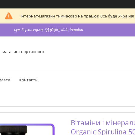
Інтернет-магазин тимчасово не працює. Все буде Україна!
вул. Берковецька, 6Д (Офіс), Київ, Україна
т-магазин спортивного
плата
Контакти
Вітаміни і мінерал
Organic Spirulina 5