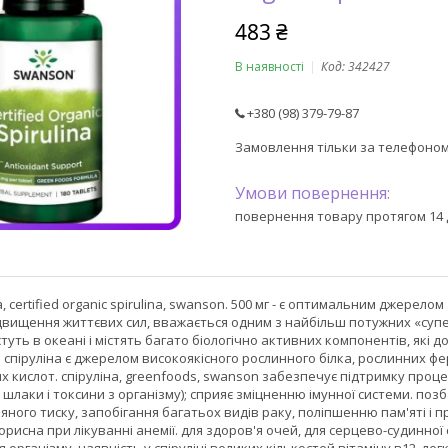
483 ₴
В наявності
Код:
342427
+380 (98) 379-79-87
Замовлення тільки за телефоно
повернення товару протягом 14 
а, certified organic spirulina, swanson. 500 мг - є оптимальним джере
ідвищення життєвих сил, вважається одним з найбільш потужних «супе
стуть в океані і містять багато біологічно активних компонентів, які
 спіруліна є джерелом високоякісного рослинного білка, рослинних ферм
их кислот. спіруліна, greenfoods, swanson забезпечує підтримку проце
 шлаки і токсини з організму); сприяє зміцненню імунної системи. поз
'яного тиску, запобігання багатьох видів раку, поліпшенню пам'яті 
орисна при лікуванні анемії. для здоров'я очей, для серцево-судинної