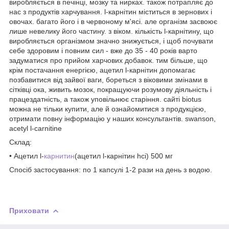
виробляється в печінці, мозку та нирках. також потрапляє до
нас з продуктів харчування. l-карнітин міститься в зернових і
овочах. багато його і в червоному м'ясі. але організм засвоює
лише невелику його частину. з віком. кількість l-карнітину, що
виробляється організмом значно знижується, і щоб почувати
себе здоровим і повним сил - вже до 35 - 40 років варто
задуматися про прийом харчових добавок. тим більше, що
крім постачання енергією, ацетил l-карнітин допомагає
позбавитися від зайвої ваги, бореться з віковими змінами в
сітківці ока, живить мозок, покращуючи розумову діяльність і
працездатність, а також уповільнює старіння. сайті biotus
можна не тільки купити, але й ознайомитися з продукцією,
отримати повну інформацію у наших консультантів. swanson,
acetyl l-carnitine
Склад:
• Ацетил l-
карнитин
(ацетил l-карнітин hci) 500 мг
Спосіб застосування: по 1 капсулі 1-2 рази на день з водою.
Приховати