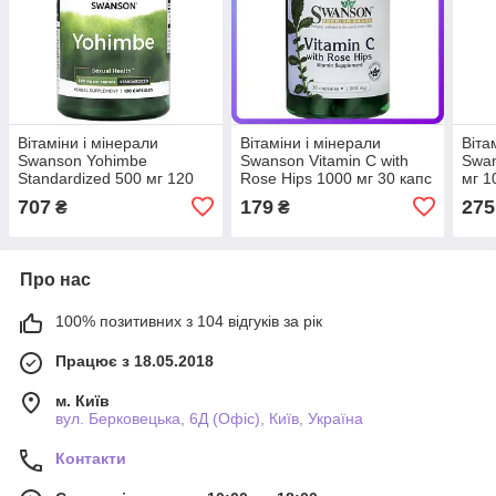
Вітаміни і мінерали
Вітаміни і мінерали
Віта
Swanson Yohimbe
Swanson Vitamin C with
Swan
Standardized 500 мг 120
Rose Hips 1000 мг 30 капс
мг 1
капс (342482)
(342515)
707
179
275
₴
₴
Про нас
100% позитивних з 104 відгуків за рік
Працює з 18.05.2018
м. Київ
вул. Берковецька, 6Д (Офіс), Київ, Україна
Контакти