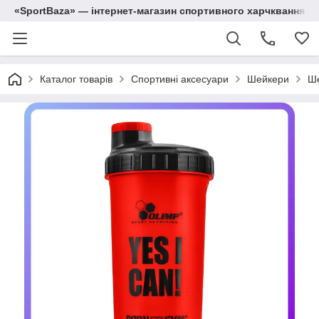
«SportBaza» — інтернет-магазин спортивного харчквання
Каталог товарів
Спортивні аксесуари
Шейкери
Ше