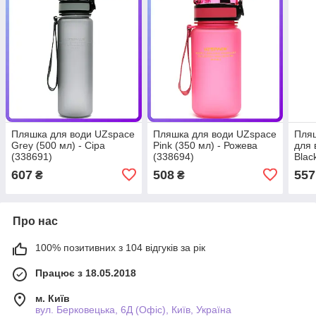
Пляшка для води UZspace
Пляшка для води UZspace
Пляш
Grey (500 мл) - Сіра
Pink (350 мл) - Рожева
для 
(338691)
(338694)
Blac
(342
607
508
557
₴
₴
Про нас
100% позитивних з 104 відгуків за рік
Працює з 18.05.2018
м. Київ
вул. Берковецька, 6Д (Офіс), Київ, Україна