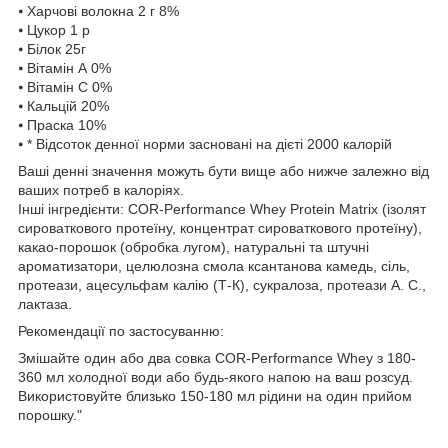
⦁ Харчові волокна 2 г 8%
⦁ Цукор 1 р
⦁ Білок 25г
⦁ Вітамін А 0%
⦁ Вітамін С 0%
⦁ Кальцій 20%
⦁ Праска 10%
⦁ * Відсоток денної норми засновані на дієті 2000 калорій
Ваші денні значення можуть бути вище або нижче залежно від
ваших потреб в калоріях.
Інші інгредієнти: COR-Performance Whey Protein Matrix (ізолят
сироваткового протеїну, концентрат сироваткового протеїну),
какао-порошок (обробка лугом), натуральні та штучні
ароматизатори, целюлозна смола ксантанова камедь, сіль,
протеази, ацесульфам калію (Т-К), сукралоза, протеази А. С.,
лактаза.
Рекомендації по застосуванню:
Змішайте один або два совка COR-Performance Whey з 180-
360 мл холодної води або будь-якого напою на ваш розсуд.
Використовуйте близько 150-180 мл рідини на один прийом
порошку."