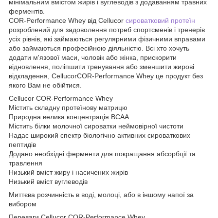
мінімальним вмістом жирів і вуглеводів з додаванням травних
ферментів.
COR-Performance Whey від Cellucor
сироватковий протеїн
розроблений для задоволення потреб спортсменів і тренерів
усіх рівнів, які займаються регулярними фізичними вправами
або займаються професійною діяльністю. Всі хто хочуть
додати м'язової маси, чоловік або жінка, прискорити
відновлення, поліпшити тренування або зменшити жирові
відкладення, CellucorCOR-Performance Whey це продукт без
якого Вам не обійтися.
Cellucor COR-Performance Whey
Містить складну протеїнову матрицю
Природна велика концентрація BCAA
Містить білки молочної сироватки неймовірної чистоти
Надає широкий спектр біологічно активних сироваткових
пептидів
Додано необхідні ферменти для покращання абсорбції та
травлення
Низький вміст жиру і насичених жирів
Низький вміст вуглеводів
Миттєва розчинність в воді, молоці, або в іншому напої за
вибором
Переваги Cellucor COR-Performance Whey