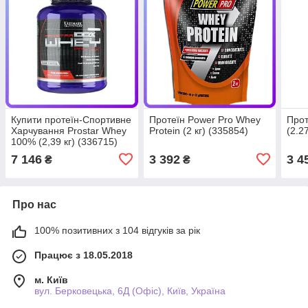
Купити протеїн-Спортивне
Протеїн Power Pro Whey
Прот
Харчування Prostar Whey
Protein (2 кг) (335854)
(2.2
100% (2,39 кг) (336715)
7 146
3 392
3 4
₴
₴
Про нас
100% позитивних з 104 відгуків за рік
Працює з 18.05.2018
м. Київ
вул. Берковецька, 6Д (Офіс), Київ, Україна