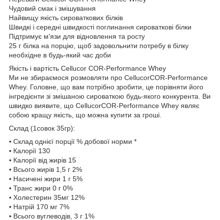
Чудовий смак і змішування
Найвищу якість сироваткових білків
Швидкі і середні швидкості поглинання сироваткові білки
Підтримує м'язи для відновлення та росту
25 г білка на порцію, щоб задовольнити потребу в білку
необхідне в будь-який час доби
Якість і вартість Cellucor COR-Performance Whey
Ми не збираємося розмовляти про CellucorCOR-Performance
Whey. Головне, що вам потрібно зробити, це порівняти його
інгредієнти зі змішаною сироваткою будь-якого конкурента. Ви
швидко виявите, що CellucorCOR-Performance Whey являє
собою кращу якість, що можна купити за гроші.
Склад (1совок 35гр):
⦁ Склад однієї порції % добової норми *
⦁ Калорії 130
⦁ Калорії від жирів 15
⦁ Всього жирів 1,5 г 2%
⦁ Насичені жири 1 г 5%
⦁ Транс жири 0 г 0%
⦁ Холестерин 35мг 12%
⦁ Натрій 170 мг 7%
⦁ Всього вуглеводів, 3 г 1%