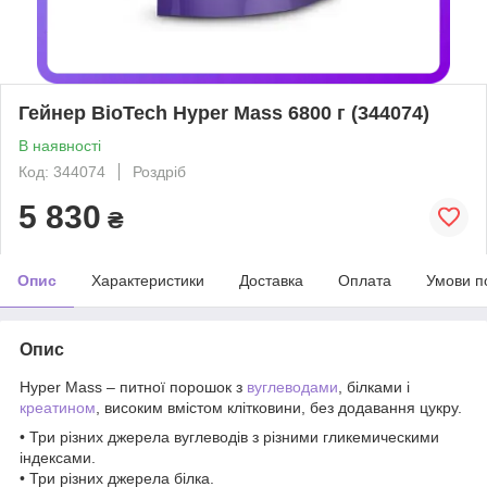
Гейнер BioTech Hyper Mass 6800 г (344074)
В наявності
Код: 344074
Роздріб
5 830
₴
Опис
Характеристики
Доставка
Оплата
Умови п
Опис
Hyper Mass – питної порошок з
вуглеводами
, білками і
креатином
, високим вмістом клітковини, без додавання цукру.
• Три різних джерела вуглеводів з різними гликемическими
індексами.
• Три різних джерела білка.