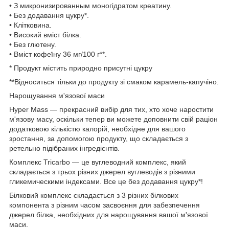
• З микронизированным моногідратом креатину.
• Без додавання цукру*.
• Клітковина.
• Високий вміст білка.
• Без глютену.
• Вміст кофеїну 36 мг/100 г**.
* Продукт містить природно присутні цукру
**Відноситься тільки до продукту зі смаком карамель-капучіно.
Нарощування м'язової маси
Hyper Mass — прекрасний вибір для тих, хто хоче наростити
м'язову масу, оскільки тепер ви можете доповнити свій раціон
додатковою кількістю калорій, необхідне для вашого
зростання, за допомогою продукту, що складається з
ретельно підібраних інгредієнтів.
Комплекс Tricarbo — це вуглеводний комплекс, який
складається з трьох різних джерел вуглеводів з різними
гликемическими індексами. Все це без додавання цукру*!
Білковий комплекс складається з 3 різних білкових
компонента з різним часом засвоєння для забезпечення
джерел білка, необхідних для нарощування вашої м'язової
маси.