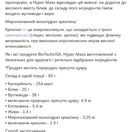
пропорціях, а Hyper Mass відповідає цій вимозі: на додаток до
високого вмісту білків, до складу його інгредієнтів також
входять вуглеводи і жири.
Мікронізований моногідрат креатину
Креатин — це макромолекула, що складається з трьох
амінокислот
(гліцин, метіонін, аргінін); він підвищує фізичну
витривалість при виконанні короткочасних вправ високої
інтенсивності.
Як і всі продукти BioTechUSA, Hyper Mass виготовлений з
безпечних для здоров'я і ретельно відібраних інгредієнтів.
*Продукт містить природно присутні цукру.
Склад в одній порції - 65 г:
• Калорійність - 254 ккал
• Білки - 20 г
• Вуглеводи - 38 г
• включаючи природно присутні цукру: 4,9 м
• Клітковина - 5,4 м
• Жири - 1,4 г
• Мікронізований моногідрат креатину - 3,25 м
• включаючи креатин - 2,9 г
Спосіб застосування: