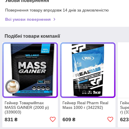
Умови повернення
Повернення товару впродовж 14 днів за домовленістю
Всі умови повернення
Подібні товари компанії
Гейнер Товарwillmax
Гейнер Real Pharm Real
Гейн
MASS GAINER (2000 р)
Mass 1000 г (342292)
Supe
(339003)
г) (
831
609
623
₴
₴