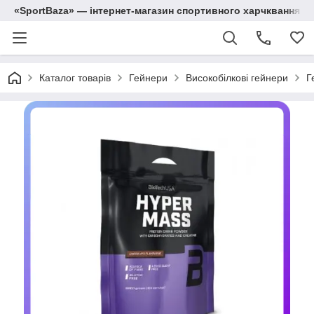
«SportBaza» — інтернет-магазин спортивного харчквання
Каталог товарів
Гейнери
Високобілкові гейнери
Г