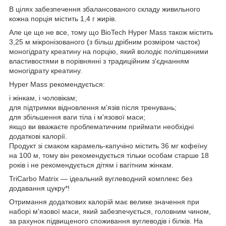
В цілях забезпечення збалансованого складу живильного
кожна порція містить 1,4 г жирів.
Але це ще не все, тому що BioTech Hyper Mass також містить
3,25 м мікронізованого (з більш дрібним розміром часток)
моногідрату креатину на порцію, який володіє поліпшеними
властивостями в порівнянні з традиційним з'єднанням
моногідрату креатину.
Hyper Mass рекомендується:
і жінкам, і чоловікам;
для підтримки відновлення м'язів після тренувань;
для збільшення ваги тіла і м'язової маси;
якщо ви вважаєте проблематичним приймати необхідні
додаткові калорії.
Продукт зі смаком карамель-капучіно містить 36 мг кофеїну
на 100 м, тому він рекомендується тільки особам старше 18
років і не рекомендується дітям і вагітним жінкам.
TriCarbo Matrix — ідеальний вуглеводний комплекс без
додавання цукру*!
Отримання додаткових калорій має велике значення при
наборі м'язової маси, який забезпечується, головним чином,
за рахунок підвищеного споживання вуглеводів і білків. На