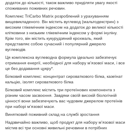
додаток до кількості, також важливо приділяти увагу якості
споживаних поживних речовин.
Комплекс TriCarbo Matrix розроблений з урахуванням
вищевикладеного. Він містить вуглевод (мальтодекстрин) з
високим глікемічним індексом на додаток до великої кількості
клітковини з низьким глікемічним індексом у формі інуліну.
Крім того, він містить кукурудзяний крохмаль, який
представляє собою сучасний і популярний джерело
вуглеводів.
Ця комплексна вуглеводна формула ідеально забезпечує
отримання енергії, необхідної для набору м'язової маси, і все
це без додавання цукру*.
Білковий комплекс: концентрат сироваткового білка, казеїнат
кальцію, ізолят сироваткового білка
Білковий комплекс містить три протеїнових компонента з
різним часом засвоєння. Завдяки своїй високій біологічній
цінності вони забезпечують вас чудовим джерелом протеїнів
при наборі м'язової маси.
Винятковий поживний склад на службі зростання
Надзвичайно важливо, щоб продукт для набору м'язової маси
містив всі три основні живильні речовини в потрібних