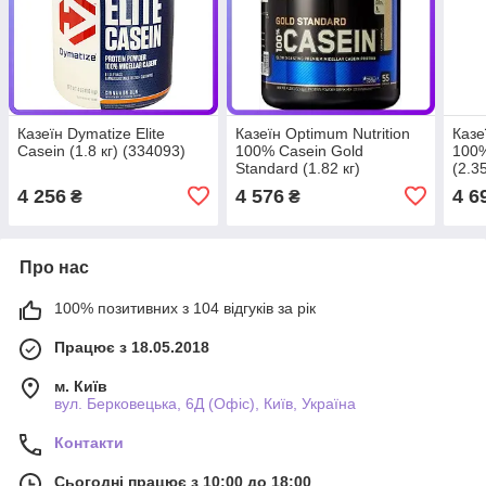
Казеїн Dymatize Elite
Казеїн Optimum Nutrition
Казеї
Casein (1.8 кг) (334093)
100% Casein Gold
100%
Standard (1.82 кг)
(2.3
(335673)
4 256
4 576
4 6
₴
₴
Про нас
100% позитивних з 104 відгуків за рік
Працює з 18.05.2018
м. Київ
вул. Берковецька, 6Д (Офіс), Київ, Україна
Контакти
Сьогодні працює з 10:00 до 18:00