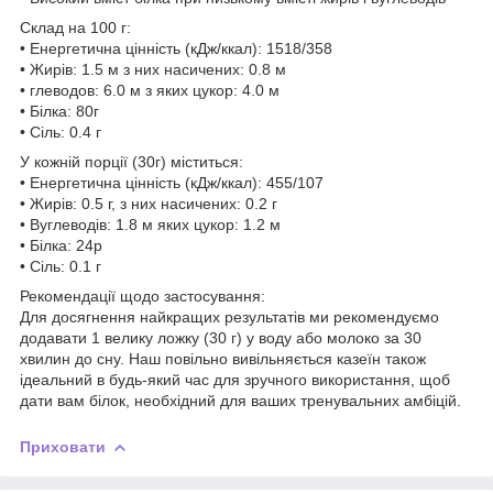
Склад на 100 г:
• Енергетична цінність (кДж/ккал): 1518/358
• Жирів: 1.5 м з них насичених: 0.8 м
• глеводов: 6.0 м з яких цукор: 4.0 м
• Білка: 80г
• Сіль: 0.4 г
У кожній порції (30г) міститься:
• Енергетична цінність (кДж/ккал): 455/107
• Жирів: 0.5 г, з них насичених: 0.2 г
• Вуглеводів: 1.8 м яких цукор: 1.2 м
• Білка: 24р
• Сіль: 0.1 г
Рекомендації щодо застосування:
Для досягнення найкращих результатів ми рекомендуємо
додавати 1 велику ложку (30 г) у воду або молоко за 30
хвилин до сну. Наш повільно вивільняється казеїн також
ідеальний в будь-який час для зручного використання, щоб
дати вам білок, необхідний для ваших тренувальних амбіцій.
Приховати