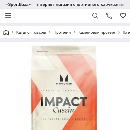
«SportBaza» — інтернет-магазин спортивного харчквання
Каталог товарів
Протеїни
Казеїновий протеїн
Каз