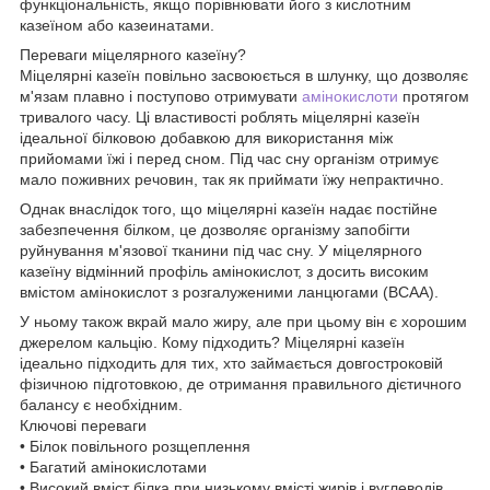
функціональність, якщо порівнювати його з кислотним
казеїном або казеинатами.
Переваги міцелярного казеїну?
Міцелярні казеїн повільно засвоюється в шлунку, що дозволяє
м'язам плавно і поступово отримувати
амінокислоти
протягом
тривалого часу. Ці властивості роблять міцелярні казеїн
ідеальної білковою добавкою для використання між
прийомами їжі і перед сном. Під час сну організм отримує
мало поживних речовин, так як приймати їжу непрактично.
Однак внаслідок того, що міцелярні казеїн надає постійне
забезпечення білком, це дозволяє організму запобігти
руйнування м'язової тканини під час сну. У міцелярного
казеїну відмінний профіль амінокислот, з досить високим
вмістом амінокислот з розгалуженими ланцюгами (BCAA).
У ньому також вкрай мало жиру, але при цьому він є хорошим
джерелом кальцію. Кому підходить? Міцелярні казеїн
ідеально підходить для тих, хто займається довгостроковій
фізичною підготовкою, де отримання правильного дієтичного
балансу є необхідним.
Ключові переваги
• Білок повільного розщеплення
• Багатий амінокислотами
• Високий вміст білка при низькому вмісті жирів і вуглеводів