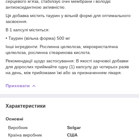
серцевого м'яза, стабілізує очні мембрани і володіє
антиоксидантною активністю.
Ця добавка містить таурин у вільній формі для оптимального
засвоєння.
В 1 капсулі міститься:
• Таурин (вільна форма) 500 мг
Інші інгредієнти: Рослинна целюлоза, мікрокристалічна
целюлоза, рослинна стеаринова кислота.
Рекомендації щодо застосування: В якості харчової добавки
для дорослих приймайте одну (1) капсулу до чотирьох разів
на день, між прийомами їжі або за призначенням лікаря.
Приховати
Характеристики
Основні
Виробник
Solgar
Країна виробник
США