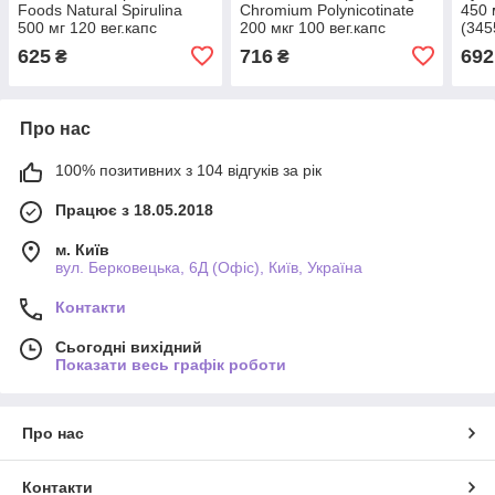
Foods Natural Spirulina
Chromium Polynicotinate
450 
500 мг 120 вег.капс
200 мкг 100 вег.капс
(345
(345346)
(344407)
625
716
692
₴
₴
Про нас
100% позитивних з 104 відгуків за рік
Працює з 18.05.2018
м. Київ
вул. Берковецька, 6Д (Офіс), Київ, Україна
Контакти
Сьогодні вихідний
Показати весь графік роботи
Про нас
Контакти