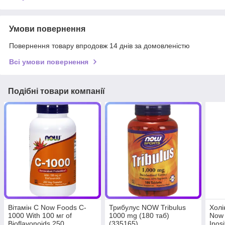
Умови повернення
Повернення товару впродовж 14 днів за домовленістю
Всі умови повернення
Подібні товари компанії
Вітамін C Now Foods C-
Трибулус NOW Tribulus
Холі
1000 With 100 мг of
1000 mg (180 таб)
Now 
Bioflavonoids 250
(335165)
Inos