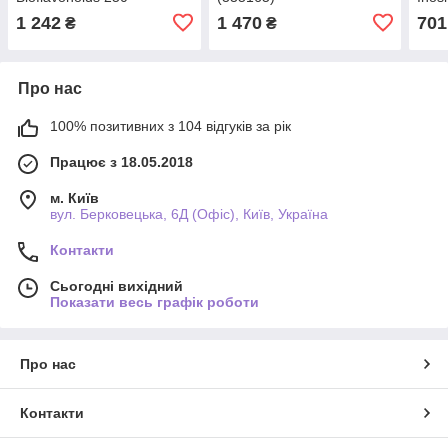
вегетаріанських капсул
веге
1 242
1 470
701
₴
₴
(344873)
(344
Про нас
100% позитивних з 104 відгуків за рік
Працює з 18.05.2018
м. Київ
вул. Берковецька, 6Д (Офіс), Київ, Україна
Контакти
Сьогодні вихідний
Показати весь графік роботи
Про нас
Контакти