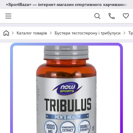
«SportBaza» — інтернет-магазин спортивного харчквання
Каталог товарів
Бустери тестостерону і трибулуси
Тр