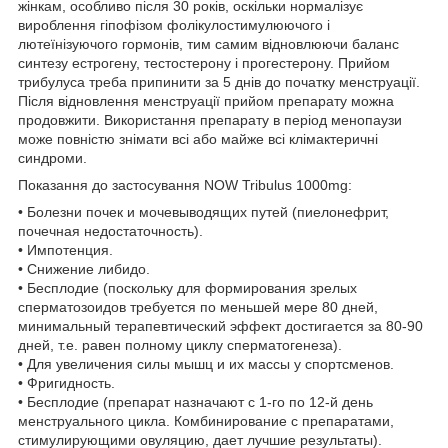
жінкам, особливо після 30 років, оскільки нормалізує
вироблення гіпофізом фолікулостимулюючого і
лютеїнізуючого гормонів, тим самим відновлюючи баланс
синтезу естрогену, тестостерону і прогестерону. Прийом
трибулуса треба припинити за 5 днів до початку менструації.
Після відновлення менструації прийом препарату можна
продовжити. Використання препарату в період менопаузи
може повністю знімати всі або майже всі клімактеричні
синдроми.
Показання до застосування NOW Tribulus 1000mg:
• Болезни почек и мочевыводящих путей (пиелонефрит,
почечная недостаточность).
• Импотенция.
• Снижение либидо.
• Бесплодие (поскольку для формирования зрелых
сперматозоидов требуется по меньшей мере 80 дней,
минимальный терапевтический эффект достигается за 80-90
дней, т.е. равен полному циклу сперматогенеза).
• Для увеличения силы мышц и их массы у спортсменов.
• Фригидность.
• Бесплодие (препарат назначают с 1-го по 12-й день
менструального цикла. Комбинирование с препаратами,
стимулирующими овуляцию, дает лучшие результаты).