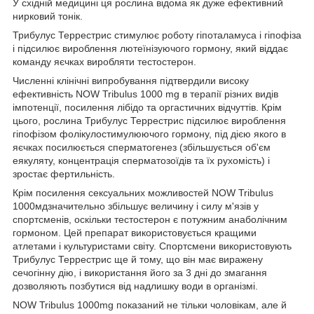
У східній медицині ця рослина відома як дуже ефективний
нирковий тонік.
Трибулус Террестрис стимулює роботу гіпоталамуса і гіпофіза
і підсилює вироблення лютеїнізуючого гормону, який віддає
команду яєчках виробляти тестостерон.
Численні клінічні випробування підтвердили високу
ефективність NOW Tribulus 1000 mg в терапії різних видів
імпотенції, посилення лібідо та оргастичних відчуттів. Крім
цього, рослина Трибулус Террестрис підсилює вироблення
гіпофізом фолікулостимулюючого гормону, під дією якого в
яєчках посилюється сперматогенез (збільшується об'єм
еякуляту, концентрація сперматозоїдів та їх рухомість) і
зростає фертильність.
Крім посилення сексуальних можливостей NOW Tribulus
1000мдзначительно збільшує величину і силу м'язів у
спортсменів, оскільки тестостерон є потужним анаболічним
гормоном. Цей препарат використовується кращими
атлетами і культуристами світу. Спортсмени використовують
Трибулус Террестрис ще й тому, що він має виражену
сечогінну дію, і використання його за 3 дні до змагання
дозволяють позбутися від надлишку води в організмі.
NOW Tribulus 1000mg показаний не тільки чоловікам, але й