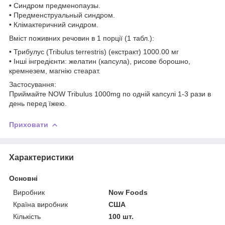
• Синдром предменопаузы.
• Предменструальный синдром.
• Клімактеричний синдром.
Вміст поживних речовин в 1 порції (1 табл.):
• Трибулус (Tribulus terrestris) (екстракт) 1000.00 мг
• Інші інгредієнти: желатин (капсула), рисове борошно,
кремнезем, магнію стеарат.
Застосування:
Приймайте NOW Tribulus 1000mg по одній капсулі 1-3 рази в
день перед їжею.
Приховати
Характеристики
Основні
Виробник
Now Foods
Країна виробник
США
Кількість
100 шт.