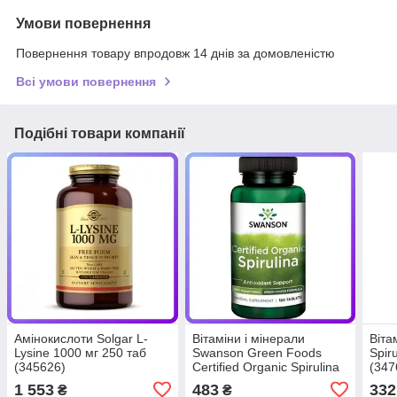
Умови повернення
Повернення товару впродовж 14 днів за домовленістю
Всі умови повернення
Подібні товари компанії
Амінокислоти Solgar L-
Вітаміни і мінерали
Віта
Lysine 1000 мг 250 таб
Swanson Green Foods
Spir
(345626)
Certified Organic Spirulina
(347
500 мг 180 таб (342427)
1 553
483
332
₴
₴