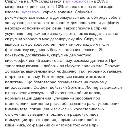
Спіруліна на 70% складається з
амінокислот
і на 20% з
мінеральних речовин, інші 10% складають незамінні жирні
кислоти,
вуглеводи
, харчові волокна. Спіруліна
рекомендується всім, хто дотримується дієти, обмежує себе в
харчуванні, а також вегетаріанцям для поповнення дефіциту
необхідних поживних речовин. Також спіруліна сприяє
усуненню неприємного запаху з рота, так як входить в склад
спіруліни хлорофіл має дезодоруючу дію. Спіруліна
відноситься до водоростей планктонного виду, які після
фотосинтезу виділяють безліч поживних речовин. Як
показують дослідження, спіруліна демонструє
високоефективний захист організму, зокрема дитячого. При
тривалому вживанні добавки ви відчуєте прилив сил. Продукт
допомагає відновлюватися як фізично, так і емоційно, гальмує
старіння організму. Рекомендується вживати жінкам в
положенні, що благотворно позначається на грудному
вигодовуванні. Эффект действия Spirulina 750 mg выражается
в повышении сексуальной активности обоих полов,
нормализации давления, улучшении здоровья при
стенокардии, снижении риска образования рака, укреплении
иммунитета, сокращении глюкозы и холестериновых
отложений, выведении токсинов и радионуклидов,
стимуляции кроветворения, нормализации работы
кишечника, сокращении симптомов токсикоза при