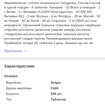
беременности, снятии похмельного синдрома. Состав Состав
в одной порции - 4 таблетки: Калорий - 10 Всего углеводов - 1
г Белки - 2 г Витамин A (100% бета-каротин) - 10 000 МЕ
Витамин B12 - 5 мкг Железо - 4 мг Фосфор - 26 мг Магній - 10
мг Натрій - 40 мг Калій - 45 мг Спіруліна - 3 м (3000 мг) Інші
інгредієнти: Органічний порошок спіруліни порошок гавайської
спіруліни рослинна целюлоза гуарова камедь рослинна
стеаринова кислота маніт кремнезем лимонна кислота
рослинний стеарат магнію Рекомендоване використання
Приймайте чотири (4) таблетки в день, бажано під час їжі.
Приховати
Характеристики
Основні
Виробник
Solgar
Країна виробник
США
Кількість
250 шт.
Тип
Таблетки