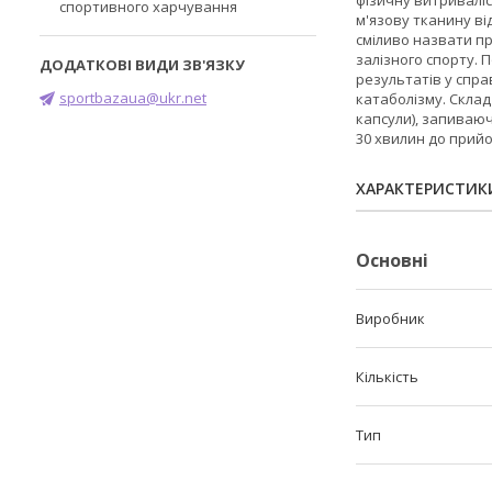
фізичну витриваліс
спортивного харчування
м'язову тканину ві
сміливо назвати пр
залізного спорту. 
результатів у спра
sportbazaua@ukr.net
катаболізму. Склад 
капсули), запиваючи
30 хвилин до прийом
ХАРАКТЕРИСТИК
Основні
Виробник
Кількість
Тип