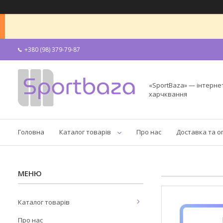
+380 (98) 379-79-87
«SportBaza» — інтерне
харчквання
Головна
Каталог товарів
Про нас
Доставка та о
Каталог товарів
Про нас