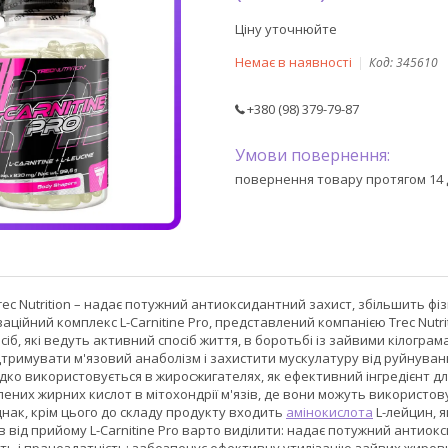
Ціну уточнюйте
Немає в наявності
Код:
345610
+380 (98) 379-79-87
повернення товару протягом 14 
д Trec Nutrition – надає потужний антиоксидантний захист, збільшить ф
ваційний комплекс L-Carnitine Pro, представлений компанією Trec Nutri
 осіб, які ведуть активний спосіб життя, в боротьбі із зайвими кілогр
дтримувати м'язовий анаболізм і захистити мускулатуру від руйнування 
ідко використовується в жиросжигателях, як ефективний інгредієнт д
них жирних кислот в мітохондрії м'язів, де вони можуть використов
нак, крім цього до складу продукту входить
амінокислота
L-лейцин, я
 від прийому L-Carnitine Pro варто виділити: надає потужний антиокси