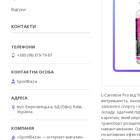
Відгуки
КОНТАКТИ
+380 (98) 379-79-87
SportBaza
L-Carnitine Pro ві
витривалість. Інно
залізного спорту і
вул. Берковецька, 6Д (Офіс), Київ,
Україна
складу, здатний пі
карнітин, який нер
транспорт розщепле
навантаженнях. Од
позитивних ефектів
«SportBaza» — інтернет-магазин