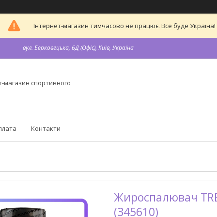
Інтернет-магазин тимчасово не працює. Все буде Україна!
вул. Берковецька, 6Д (Офіс), Київ, Україна
т-магазин спортивного
плата
Контакти
Жироспалювач TREC 
(345610)