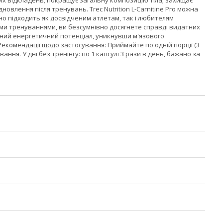
их відкладень; покращує загальну композицію тіла; захищає
овлення після тренувань. Trec Nutrition L-Carnitine Pro можна
но підходить як досвідченим атлетам, так і любителям
ими тренуваннями, ви безсумнівно досягнете справді видатних
ьний енергетичний потенціал, уникнувши м'язового
мг Рекомендації щодо застосування: Приймайте по одній порції (3
ння. У дні без тренінгу: по 1 капсулі 3 рази в день, бажано за
n