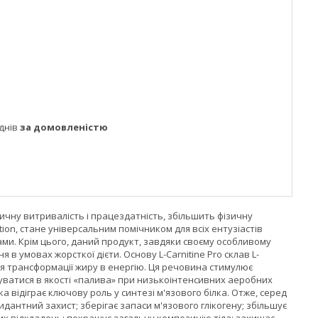
днів
за домовленістю
ізичну витривалість і працездатність, збільшить фізичну
tion, стане універсальним помічником для всіх ентузіастів
амами. Крім цього, даний продукт, завдяки своєму особливому
в умовах жорсткої дієти. Основу L-Carnitine Pro склав L-
ля трансформації жиру в енергію. Ця речовина стимулює
уватися в якості «палива» при низькоінтенсивних аеробних
ка відіграє ключову роль у синтезі м'язового білка. Отже, серед
дантний захист; зберігає запаси м'язового глікогену; збільшує