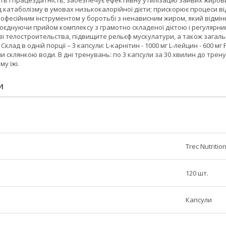
ть і працездатність; забезпечує ефективну утилізацію зайвих жиров
д катаболізму в умовах низькокалорійної дієти; прискорює процеси відн
офесійним інструментом у боротьбі з ненависним жиром, який відмін
Поєднуючи прийом комплексу з грамотно складеної дієтою і регулярн
ві телостроительства, підвищите рельєф мускулатури, а також загал
Склад в одній порції – 3 капсули: L-карнітин - 1000 мг L-лейцин - 600 
 склянкою води. В дні тренувань: по 3 капсули за 30 хвилин до тренува
у їжі.
И
Trec Nutritio
120 шт.
Капсули