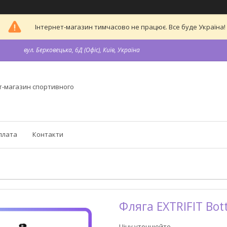
Інтернет-магазин тимчасово не працює. Все буде Україна!
вул. Берковецька, 6Д (Офіс), Київ, Україна
т-магазин спортивного
плата
Контакти
Фляга EXTRIFIT Bottl
Ціну уточнюйте