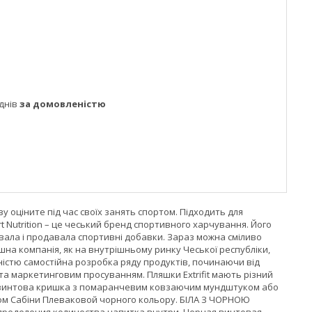
днів
за домовленістю
ву оціните під час своїх занять спортом. Підходить для
rt Nutrition – це чеський бренд спортивного харчування. Його
рювала і продавала спортивні добавки. Зараз можна сміливо
пішна компанія, як на внутрішньому ринку Чеської республіки,
овністю самостійна розробка ряду продуктів, починаючи від
а маркетинговим просуванням. Пляшки Extrifit мають різний
винтова кришка з помаранчевим ковзаючим мундштуком або
исом Сабіни Плеваковой чорного кольору. БІЛА З ЧОРНОЮ