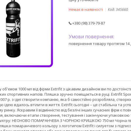
Немає в наявності
Код:
345660
+380 (98) 379-79-87
повернення товару протягом 14 
об'ємом 1000 мл від фірми Extrifit з цікавим дизайном ви по достоїнст
их спортивних напоїв. Пляшка зручно поміщається в руці. Extrifit Spo
 2007 р. з ідеї створити компанію, яка б самостійно розробляла, ство
 ідею вдалось втілити в життя. Extrifit сьогодні – це стабільна та ус
му ринку. Яскравим її відмінністю від безлічі інших сучасних фірм є п
я, включаючи етапи створення, тестування і закінчуючи упаковкою т
 палітру: НЕОНОВО ПОМАРАНЧЕВА З ЧОРНОЮ КРИШКОЮ 750 мл Чорна г
яшка помаранчевого кольору з логотипом Extrifit і силуетом з підп