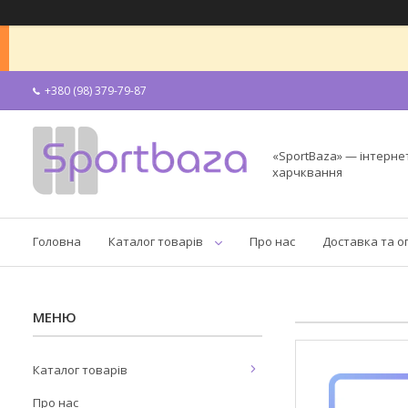
+380 (98) 379-79-87
«SportBaza» — інтерне
харчквання
Головна
Каталог товарів
Про нас
Доставка та о
Каталог товарів
Про нас