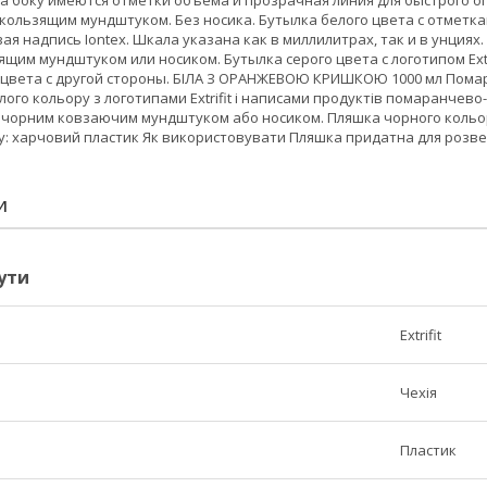
 боку имеются отметки объема и прозрачная линия для быстрого о
кользящим мундштуком. Без носика. Бутылка белого цвета с отметкам
ая надпись Iontex. Шкала указана как в миллилитрах, так и в унция
им мундштуком или носиком. Бутылка серого цвета с логотипом Extri
цвета с другой стороны. БІЛА З ОРАНЖЕВОЮ КРИШКОЮ 1000 мл Пома
ілого кольору з логотипами Extrifit і написами продуктів помаран
чорним ковзаючим мундштуком або носиком. Пляшка чорного кольору з
у: харчовий пластик Як використовувати Пляшка придатна для розве
И
ути
Extrifit
Чехія
Пластик