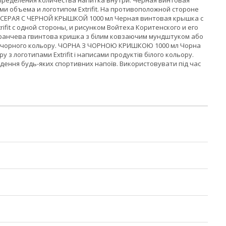
пределения количества напитка внутри. Черная винтовая
и объема и логотипом Extrifit. На противоположной стороне
х. СЕРАЯ С ЧЕРНОЙ КРЫШКОЙ 1000 мл Черная винтовая крышка с
fit с одной стороны, и рисунком Войтеха Коритенского и его
ранчева гвинтова кришка з білим ковзаючим мундштуком або
чево-чорного кольору. ЧОРНА З ЧОРНОЮ КРИШКОЮ 1000 мл Чорна
 логотипами Extrifit і написами продуктів білого кольору.
дення будь-яких спортивних напоїв. Використовувати під час