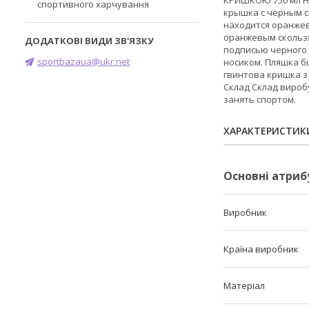
КРИШКОЮ 750 мл На
спортивного харчування
крышка с черным с
находится оранжев
оранжевым скользящ
подписью черного 
sportbazaua@ukr.net
носиком. Пляшка б
гвинтова кришка з 
Склад Склад вироб
занять спортом.
ХАРАКТЕРИСТИК
Основні атриб
Виробник
Країна виробник
Матеріал