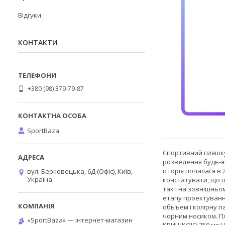
Відгуки
КОНТАКТИ
+380 (98) 379-79-87
SportBaza
Спортивний пляшку 
розведення будь-як
історія почалася в
вул. Берковецька, 6Д (Офіс), Київ,
Україна
констатувати, що цю
так і на зовнішньо
етапу проектуванн
обьъем і колірну
чорним носиком. Пл
«SportBaza» — інтернет-магазин