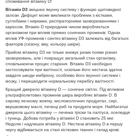
споживання вітаміну D!
Вітамін D3
зміцнює імунну систему і функцію щитовидної
залози. Дефіцит може викликати проблеми з кістками,
суглобами і нирками, респіраторними захворюваннями і
карієсом. Вітамін D природним чином виробляється
організмом при впливі прямих сонячних променів. Однак
вплив УФ-променів і синтез вітаміну D3 залежать від багатьох
факторів (сезону, віку, кольору шкіри).
Прийом вітаміну D3 не тільки знижує ризик появи різних
захворювань, але і покращує загальний стан організму,
сповільнюючи процес старіння. Вітамін D3 необхідно
застосовувати при вагітності, оскільки його нестача здатна
завдати шкоди ембріону, особливо його імунної системи і
мозку, і перешкодити нормальному перебігу вагітності.
Кращий джерело вітаміну D — сонячне світло. Під впливом
ультрафіолетових променів шкіра виробляє вітамін D. В
сирому яєчному жовтку, кисломолочних продуктах, сирі,
вершковому маслі, печінці риб та продукти моря. Найбагатші
джерела цього вітаміну — печінка тріски та палтуса, оселедця
і тунець. Добова потреба у вітаміні D становить 25 мкг.
Недолік і надлишок вітаміну D. Нестача вітаміну D в першу
чергу відбивається на стані кісткових тканин і склад крові.