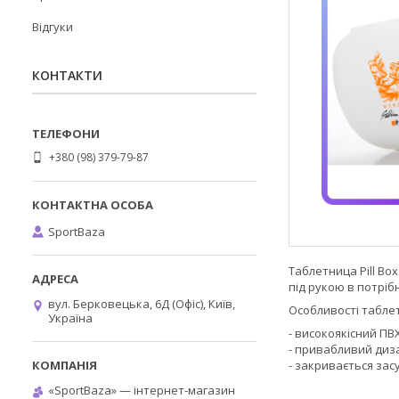
Відгуки
КОНТАКТИ
+380 (98) 379-79-87
SportBaza
Таблетница Pill Box
під рукою в потрібн
вул. Берковецька, 6Д (Офіс), Київ,
Особливості таблетни
Україна
- високоякісний ПВ
- привабливий диз
- закривається за
«SportBaza» — інтернет-магазин