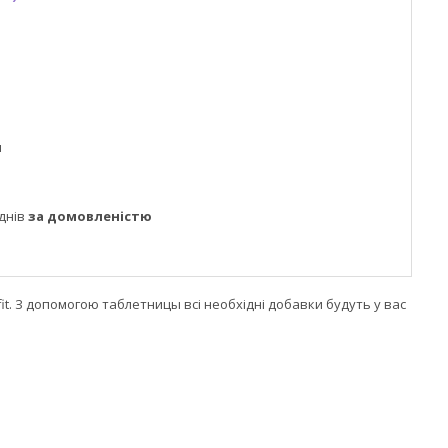
м
днів
за домовленістю
ifit. З допомогою таблетницы всі необхідні добавки будуть у вас