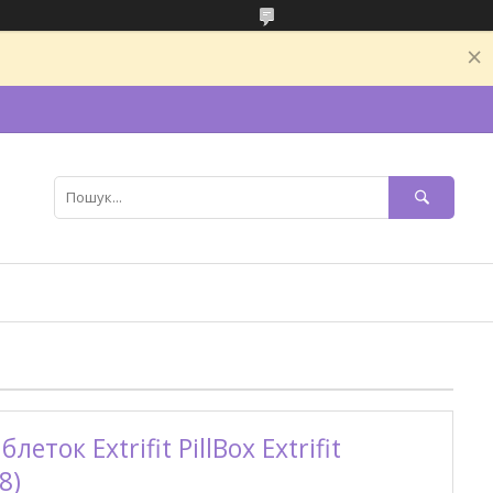
еток Extrifit PillBox Extrifit
8)