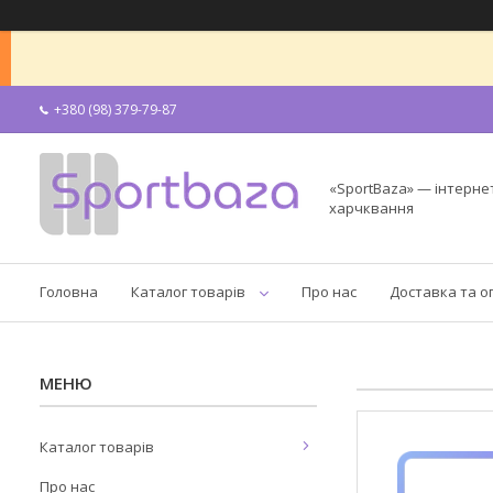
+380 (98) 379-79-87
«SportBaza» — інтерне
харчквання
Головна
Каталог товарів
Про нас
Доставка та о
Каталог товарів
Про нас