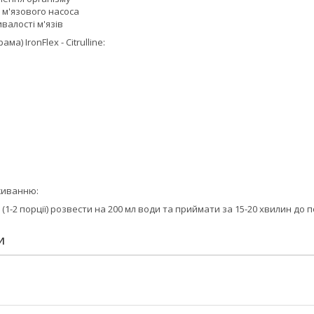
о м'язового насоса
валості м'язів
ама) IronFlex - Citrulline:
живанню:
 (1-2 порції) розвести на 200 мл води та приймати за 15-20 хвилин до
И