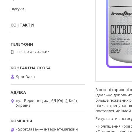
Відгуки
КОНТАКТИ
+380 (98) 379-79-87
SportBaza
В основі харчової 
ідеально доповнить
більше поживних р
вул. Берковецька, 6Д (Офіс), Київ,
Україна
під час тренування
поставлених цілей.
Результати застос
• Поліпшення крово
«SportBaza» — інтернет-магазин
• Підтримка віднов