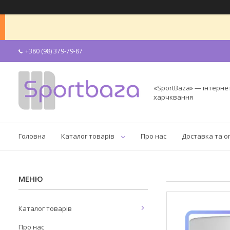
+380 (98) 379-79-87
«SportBaza» — інтерне
харчквання
Головна
Каталог товарів
Про нас
Доставка та о
Каталог товарів
Про нас