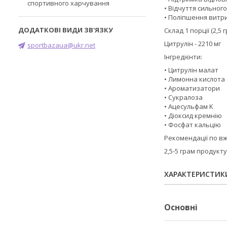
спортивного харчування
• Відчуття сильног
• Поліпшення витри
Склад 1 порції (2,5 гр
Цитрулін - 2210 мг
sportbazaua@ukr.net
Інгредієнти:
• Цитрулін малат
• Лимонна кислота
• Ароматизатори
• Сукралоза
• Ацесульфам K
• Діоксид кремнію
• Фосфат кальцію
Рекомендації по в
2,5-5 грам продукту
ХАРАКТЕРИСТИК
Основні