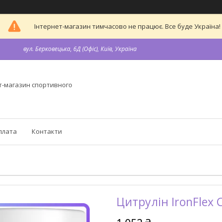
Інтернет-магазин тимчасово не працює. Все буде Україна!
вул. Берковецька, 6Д (Офіс), Київ, Україна
т-магазин спортивного
плата
Контакти
Цитрулін IronFlex C