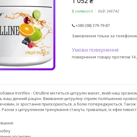
1 052 ₴
В наявності
Код:
346742
+380 (98) 379-79-87
Замовлення тільки за телефоно
повернення товару протягом 14 
добавки IronFlex - Citrulline міститься цитрулін малат, який наш орга
 ваш денний раціон. Вживання цитруліну сприяє поліпшенню кровообіг
ечовин, їх зростання прискорюється, а болю попереджуються. Також
. Разом з цитруллином тренування стануть триваліше, їх ефективніст
ування:
обігу
лення організму