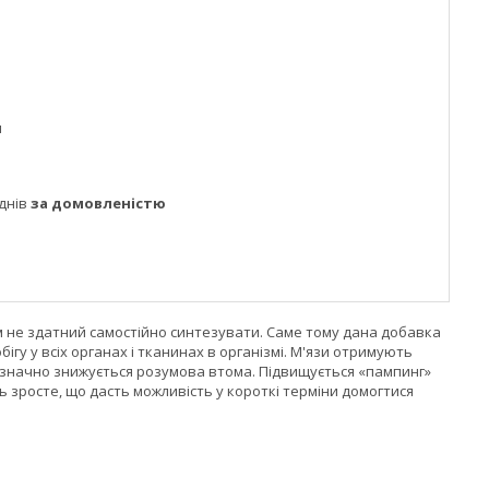
м
днів
за домовленістю
нізм не здатний самостійно синтезувати. Саме тому дана добавка
у у всіх органах і тканинах в організмі. М'язи отримують
 значно знижується розумова втома. Підвищується «пампинг»
ь зросте, що дасть можливість у короткі терміни домогтися