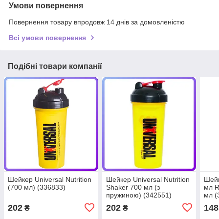
Умови повернення
Повернення товару впродовж 14 днів за домовленістю
Всі умови повернення
Подібні товари компанії
Шейкер Universal Nutrition
Шейкер Universal Nutrition
Шейк
(700 мл) (336833)
Shaker 700 мл (з
мл R
пружиною) (342551)
мл (
202
202
148
₴
₴