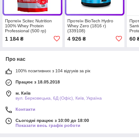
Протеїн Scitec Nutrition
Протеїн BioTech Hydro
Прот
100% Whey Protein
Whey Zero (1816 г)
Sant
Professional (500 гр)
(339108)
Prot
(342676)
1 184
4 926
60
₴
₴
Про нас
100% позитивних з 104 відгуків за рік
Працює з 18.05.2018
м. Київ
вул. Берковецька, 6Д (Офіс), Київ, Україна
Контакти
Сьогодні працює з 10:00 до 18:00
Показати весь графік роботи