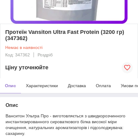
Протеїн Vansiton Ultra Fast Protein (3200 гр)
(347362)
Немає в наявності
Код: 347362
Роздріб
Ціну уточнюйте
Опис
Характеристики
Доставка
Оплата
Умови п
Опис
Ванситон Ультра Про - виготовляється з швидкорозчинного
инстантизированного сироваткового білка високої міри
очищення, натуральних ароматизаторів і підсолоджувача:
сахарину.