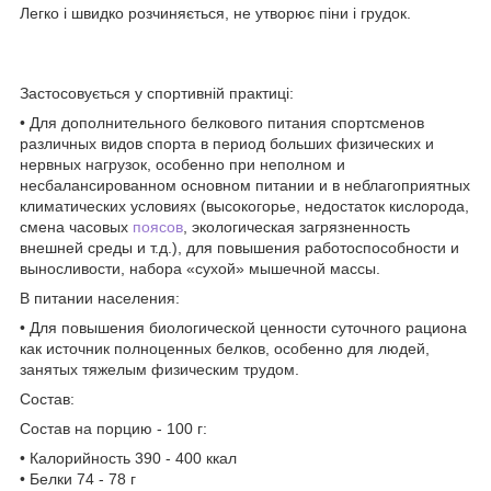
Легко і швидко розчиняється, не утворює піни і грудок.
Застосовується у спортивній практиці:
• Для дополнительного белкового питания спортсменов
различных видов спорта в период больших физических и
нервных нагрузок, особенно при неполном и
несбалансированном основном питании и в неблагоприятных
климатических условиях (высокогорье, недостаток кислорода,
смена часовых
поясов
, экологическая загрязненность
внешней среды и т.д.), для повышения работоспособности и
выносливости, набора «сухой» мышечной массы.
В питании населения:
• Для повышения биологической ценности суточного рациона
как источник полноценных белков, особенно для людей,
занятых тяжелым физическим трудом.
Состав:
Состав на порцию - 100 г:
• Калорийность 390 - 400 ккал
• Белки 74 - 78 г