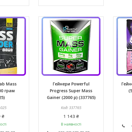
ab Mass
Гейнери Powerful
Гейн
00 грам
Progress Super Mass
(
25)
Gainer (2000 р) (337765)
1025
337765
 ₴
1 143 ₴
ості
В наявності