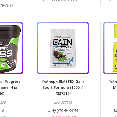
379-79-87
ul Progress
Гейнери BLASTEX Gain
Гейн
ainer 4 кг
Sport Formula (1000 г)
Ma
36)
(337515)
4336
337515
 ₴
Ціну уточнюйте
Ц