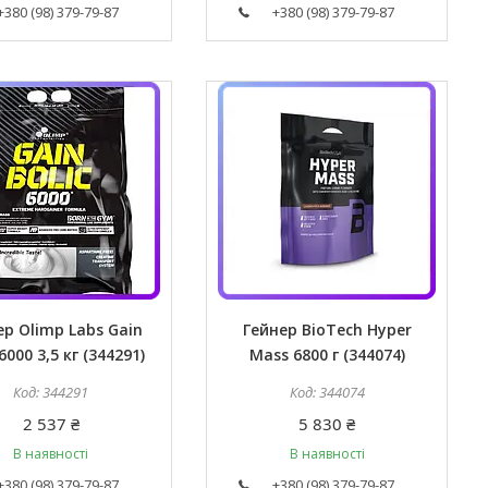
+380 (98) 379-79-87
+380 (98) 379-79-87
ер Olimp Labs Gain
Гейнер BioTech Hyper
 6000 3,5 кг (344291)
Mass 6800 г (344074)
344291
344074
2 537 ₴
5 830 ₴
В наявності
В наявності
+380 (98) 379-79-87
+380 (98) 379-79-87