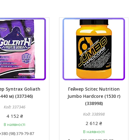
ер Syntrax Goliath
Гейнер Scitec Nutrition
5440 м) (337346)
Jumbo Hardcore (1530 г)
(338998)
337346
338998
4 152 ₴
2 612 ₴
В наявності
В наявності
+380 (98) 379-79-87