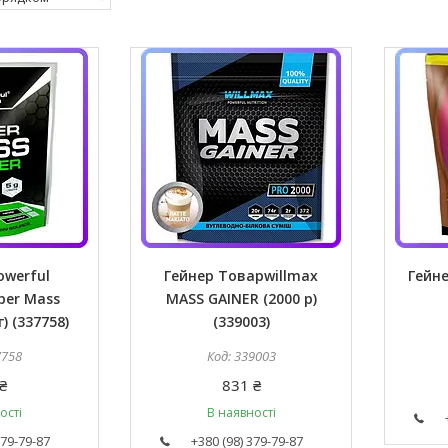
owerful
Гейнер Товарwillmax
Гейне
per Mass
MASS GAINER (2000 р)
г) (337758)
(339003)
7758
339003
₴
831 ₴
ості
В наявності
379-79-87
+380 (98) 379-79-87