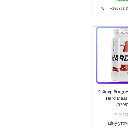
В наявн
+380 (98) 
Гейнер Progres
Hard Mass 
(3395
33
Ціну уто