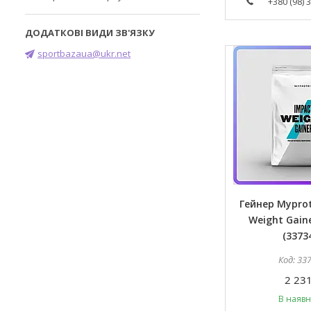
+380 (98) 
sportbazaua@ukr.net
Гейнер Myprot
Weight Gaine
(3373
33
2 231
В наявн