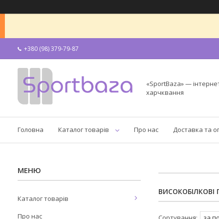
+380 (98) 379-79-87
«SportBaza» — інтерне
харчквання
Головна
Каталог товарів
Про нас
Доставка та о
ВИСОКОБІЛКОВІ 
Каталог товарів
Про нас