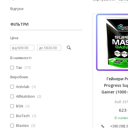
Відгуки
ФІЛЬТРИ
Ціна
В наявності
Так
17
Виробник
Гейнери P
Progress Su
Activlab
1
Gainer (1000 
AllNutrition
2
33
BSN
1
623 
BioTech
1
В наявн
Blastex
3
+380 (98) 