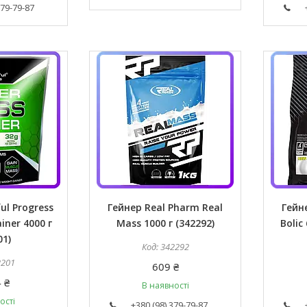
379-79-87
ul Progress
Гейнер Real Pharm Real
Гейн
iner 4000 г
Mass 1000 г (342292)
Bolic
01)
342292
2201
609 ₴
 ₴
В наявності
ості
+380 (98) 379-79-87