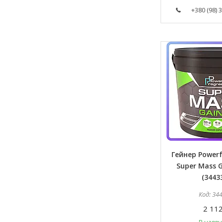
+380 (98) 
Гейнер Powerf
Super Mass G
(3443
34
2 112