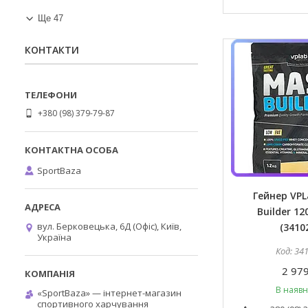
Ще 47
КОНТАКТИ
+380 (98) 379-79-87
SportBaza
Гейнер VPL
Builder 12
вул. Берковецька, 6Д (Офіс), Київ,
(3410
Україна
34
2 979
В наявн
«SportBaza» — інтернет-магазин
спортивного харчування