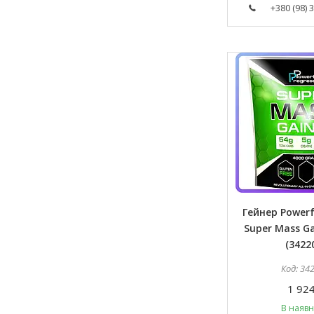
+380 (98) 
Гейнер Powerf
Super Mass Ga
(3422
34
1 924
В наявн