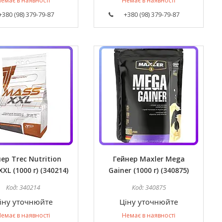
емає в наявності
Немає в наявності
+380 (98) 379-79-87
+380 (98) 379-79-87
ер Trec Nutrition
Гейнер Maxler Mega
XL (1000 г) (340214)
Gainer (1000 г) (340875)
340214
340875
іну уточнюйте
Ціну уточнюйте
емає в наявності
Немає в наявності