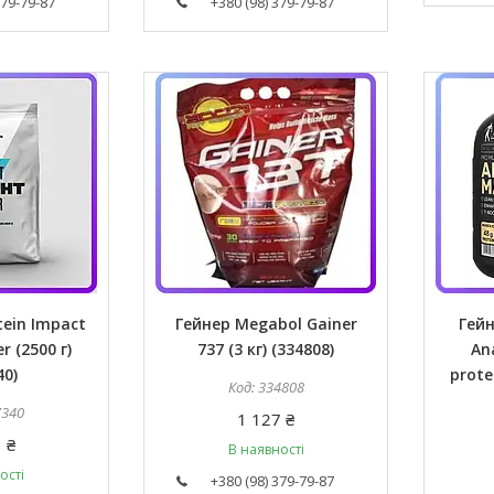
379-79-87
+380 (98) 379-79-87
ein Impact
Гейнер Megabol Gainer
Гейн
r (2500 г)
737 (3 кг) (334808)
An
40)
prote
334808
7340
1 127 ₴
 ₴
В наявності
ості
+380 (98) 379-79-87