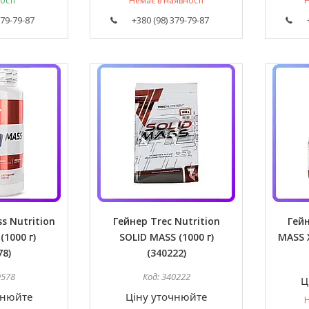
ості
Немає в наявності
Н
379-79-87
+380 (98) 379-79-87
s Nutrition
Гейнер Trec Nutrition
Гейн
(1000 г)
SOLID MASS (1000 г)
MASS X
78)
(340222)
9578
340222
Ц
чнюйте
Ціну уточнюйте
Н