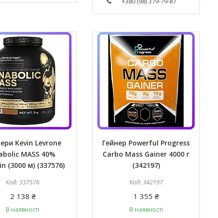
+380 (98) 379-79-87
ери Kevin Levrone
Гейнер Powerful Progress
abolic MASS 40%
Carbo Mass Gainer 4000 г
in (3000 м) (337576)
(342197)
337576
342197
2 138 ₴
1 355 ₴
В наявності
В наявності